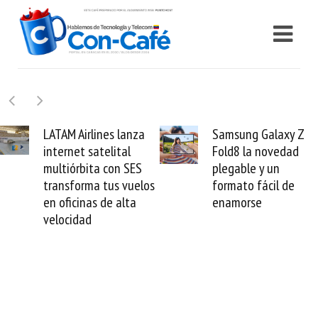
Samsung Galaxy Z
Cashea levanta 100
Fold8 la novedad
millones de dólares y
plegable y un
valida el crédito del
formato fácil de
venezolano ante el
enamorse
mundo