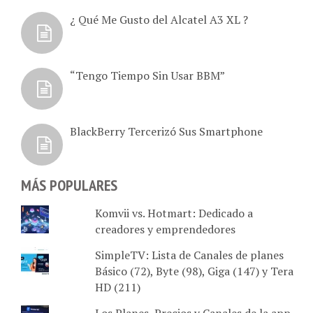
¿ Qué Me Gusto del Alcatel A3 XL ?
“Tengo Tiempo Sin Usar BBM”
BlackBerry Tercerizó Sus Smartphone
MÁS POPULARES
Komvii vs. Hotmart: Dedicado a
creadores y emprendedores
SimpleTV: Lista de Canales de planes
Básico (72), Byte (98), Giga (147) y Tera
HD (211)
Los Planes, Precios y Canales de la app
Movistar GO en Venezuela