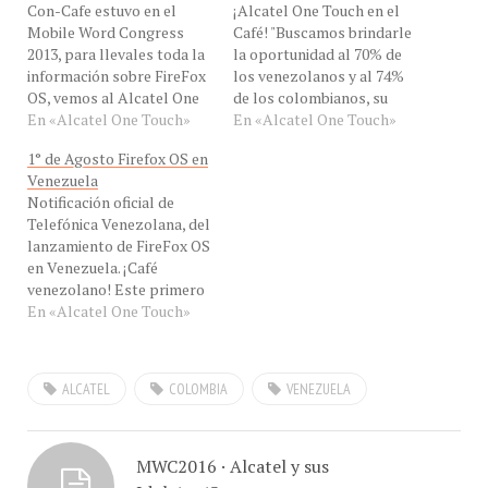
Mobile Word Congress
Café! "Buscamos brindarle
2013, para llevales toda la
la oportunidad al 70% de
información sobre FireFox
los venezolanos y al 74%
OS, vemos al Alcatel One
de los colombianos, su
Fire en nuestras manos.
En «Alcatel One Touch»
primer Smartphone" dijo a
En «Alcatel One Touch»
¡Tubazo! El primero de
#ConCafeRADIO nuestra
1° de Agosto Firefox OS en
agosto será el
invitada María Jesús
Venezuela
lanzamiento conjunto de
Carvajal, Country Manager
Notificación oficial de
firefox OS tanto para
de Alcatel One Touch
Telefónica Venezolana, del
Caracas, Venezuela como
desde Caracas, Venezuela
lanzamiento de FireFox OS
para Bogotá en Colombia.
para hablarnos del
en Venezuela. ¡Café
Las marcas de los
lanzamiento del Alcatel
venezolano! Este primero
primeros…
One Touch One…
de agosto, llega a
En «Alcatel One Touch»
Venezuela y a Colombia,
los Smartphone con
Firefox OS. El modelo que
ALCATEL
COLOMBIA
VENEZUELA
nos llega es el Alcaltel
One Touch One Fire, muy
aplaudido por quienes lo
han probado. Este
MWC2016 · Alcatel y sus
Smartphone…
Idol 4 y 4S