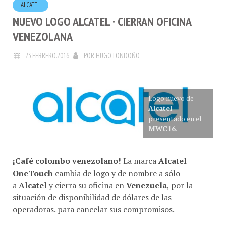
NUEVO LOGO ALCATEL · CIERRAN OFICINA
VENEZOLANA
23.FEBRERO.2016
POR
HUGO LONDOÑO
Logo nuevo de
Alcatel
presentado en el
MWC16
.
¡Café colombo venezolano!
La marca
Alcatel
OneTouch
cambia de logo y de nombre a sólo
a
Alcatel
y cierra su oficina en
Venezuela
, por la
situación de disponibilidad de dólares de las
operadoras. para cancelar sus compromisos.
La oficina de
Colombia
, mantendrá la vigencia de los