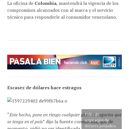
compromisos alcanzados con al marca y el servicio
técnico para responderle al consumidor venezolano.
Escasez de dólares hace estragos
“
Este hecho, pone en riesgo cualquier plan de negocios que
Falta de
asignación de
se tenga en el país
” dijo la fuente consultada, que de
dólares perjudica
momento, pidió no ser identificada.
al sector TIC.