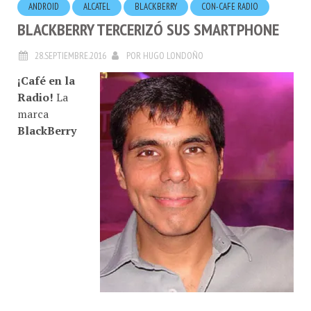
BLACKBERRY TERCERIZÓ SUS SMARTPHONE
28.SEPTIEMBRE.2016
POR
HUGO LONDOÑO
¡Café en la
Radio!
La
marca
BlackBerry
decidió delegar en terceros, la fabricación de estos