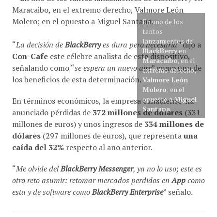
En uno de los
tantos
lanzamientos de
“
La decisión de
BlackBerry
es dura pero necesaria”
dijo a
BlackBerry
en
Con-Cafe
este célebre analista de este dispositivo,
Maracaibo
, en el
señalando como “
se espera un nuevo aire
” como uno de
extremo derecho,
los beneficios de esta determinación.
Valmore León
Molero
; en el
opuesto a
Miguel
En términos económicos, la empresa canadiense ha
Santana
.
anunciado pérdidas de
372 millones de dólares
(331
millones de euros) y unos ingresos de
334 millones de
dólares
(297 millones de euros), que representa
una
caída del 32%
respecto al año anterior.
“
Me olvide del
BlackBerry Messenger
, ya no lo uso; este es
otro reto asumir: retomar mercados perdidos en
App
como
esta y de software como
BlackBerry Enterprise
” señalo.