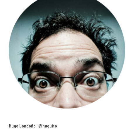
Hugo Londoño - @huguito
Comer y vivir en Caracas
• Comparto tecnología @concafe •