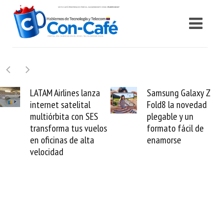
Samsung Galaxy Z
Cashea levanta 100
Fold8 la novedad
millones de dólares y
plegable y un
valida el crédito del
formato fácil de
venezolano ante el
enamorse
mundo