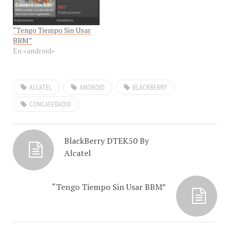
Con-Cafe, nuestro invitado
el Ing. Jesús Marquez,
“Tengo Tiempo Sin Usar
Analista de…
BBM”
En «android»
ALCATEL
ANDROID
BLACKBERRY
CONCAFERADIO
BlackBerry DTEK50 By
Alcatel
“Tengo Tiempo Sin Usar BBM”