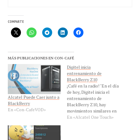
COMPARTE
MÁS PUBLICACIONES EN CON-CAFÉ
Digitel inicia
entrenamiento de
BlackBerry Z10
¡Café en la radio! "En el día
de hoy, Digitel inicia el
Alcatel Puede Caer junto a
entrenamiento de
BlackBerry
BlackBerry Z10, hay
En «Con-CafeVOD»
movimientos similares en
Movistar, es posible que
En «Alcatel One Touch»
veamos el dispositivo en el
mercado sin el respectivo
lanzamiento" dijo hoy EN
VIVO, en eXclusiva para