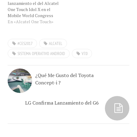
lanzamiento el del Alcatel
Esta es la nota de…
One Touch Idol X en el
Mobile World Congress
2013 y le ha robado el
En «Alcatel One Touch»
show a Samsung, que sólo
presento su tableta
Samsung Galaxy de 8".
#CES2017
ALCATEL
haga clic en la imagen de la
izquierda para verla en
SISTEMA OPERATIVO ANDROID
V7.0
tamaño mas grande.
Alcatel One…
¿Qué Me Gusto del Toyota
Concept-i ?
LG Confirma Lanzamiento del G6