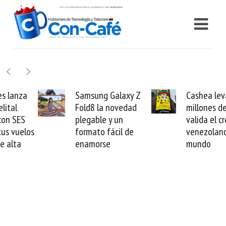
Samsung Galaxy Z
Cashea levanta 100
Fold8 la novedad
millones de dólares y
plegable y un
valida el crédito del
formato fácil de
venezolano ante el
enamorse
mundo