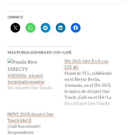
COMPARTE
MÁS PUBLICACIONES EN CON-CAFÉ
IFA 2013: Idol X y S con
LTE 4G
Stand de TCL, exhibiendo
#CES2016 · Alcatel
en el Messe Berlin,
tecnología popular
Alemania, en el IFA 2013,
En «Alcatel One Touch»
lo nuevo de Alcatel One
Touch. ¡Café en el IFA! La
marca ALCATEL ONE
En «Alcatel One Touch»
TOUCH, presentó nuevos
[MWC 2013] Alcatel One
modelos de tres familias
Touch Idol X
de productos, todos ellos
¡Café barcelonés!
con sistema operativo
Sorprendente
Android 4.2 Jelly Beam.