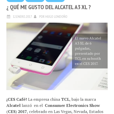
¿ QUÉ ME GUSTO DEL ALCATEL A3 XL ?
12.ENERO.2017
POR
HUGO LONDOÑO
El nuevo Alcatel
A3 XL de 6
pulgadas,
presentado por
TCL en su booth
en el CES 2017.
¡CES Café!
La empresa china
TCL
, bajo la marca
Alcatel
lanzó en el
Consumer Electronics Show
(
CES
)
2017
, celebrado en Las Vegas, Nevada, Estados