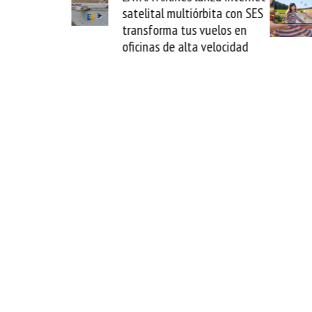
telital multiórbita con SES
novedad plegable y u
ransforma tus vuelos en
formato fácil de enam
icinas de alta velocidad