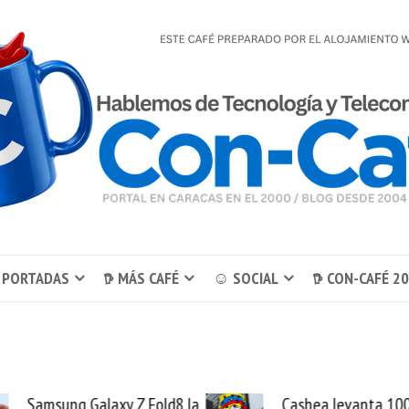
 PORTADAS
𖠚 MÁS CAFÉ
☺ SOCIAL
𖠚 CON-CAFÉ 2
8 la
Cashea levanta 100
El 