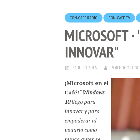
CON-CAFE RADIO
CON-CAFE TV
MICROSOFT ·
INNOVAR"
31.JULIO.2015
POR
HUGO LON
¡Microsoft en el
Café!
“
Windows
10
llego para
innovar y para
empoderar al
usuario como
nunca antes se