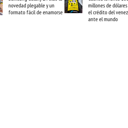
n
millones de dólares y valida
arr
orse
el crédito del venezolano
cab
ante el mundo