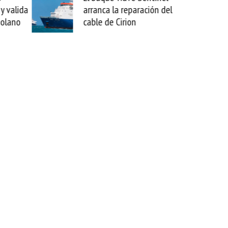
anca la reparación del
sabemos todo lo que puede
le de Cirion
mejorar tecnológicamente
esta movida