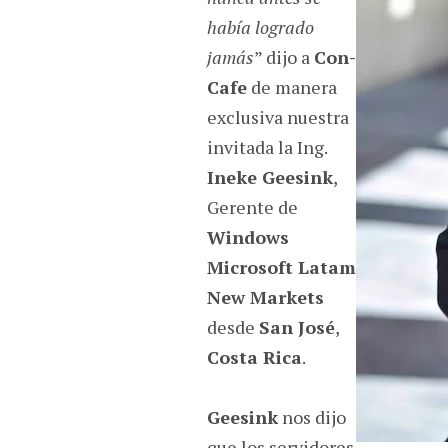
había logrado
jamás
” dijo a
Con-
Cafe
de manera
exclusiva nuestra
invitada la Ing.
Ineke Geesink
,
Gerente de
Windows
Microsoft Latam
New Markets
desde
San José
,
Costa Rica
.
Geesink
nos dijo
que los servidores