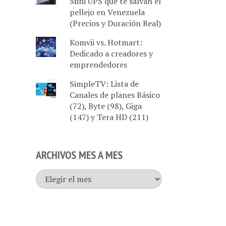
Mini UPS que te salvan el
pellejo en Venezuela
(Precios y Duración Real)
Komvii vs. Hotmart:
Dedicado a creadores y
emprendedores
SimpleTV: Lista de
Canales de planes Básico
(72), Byte (98), Giga
(147) y Tera HD (211)
ARCHIVOS MES A MES
Archivos
mes
a
mes