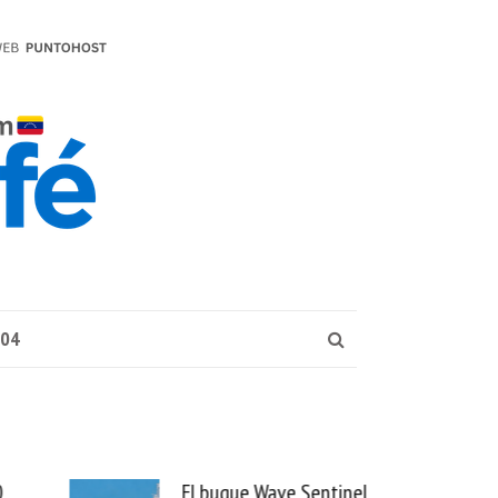
004
buque Wave Sentinel
Uber se lleva PedidosYa y