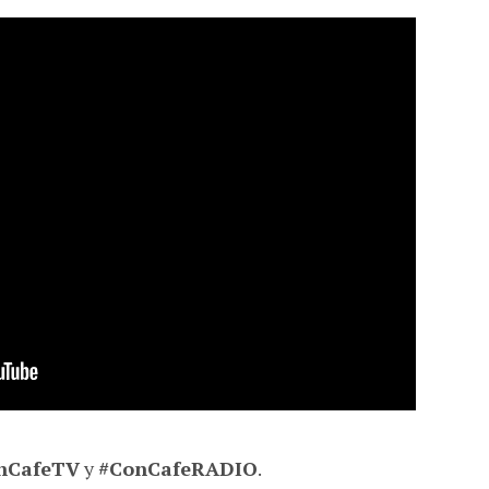
nCafeTV
y
#ConCafeRADIO
.