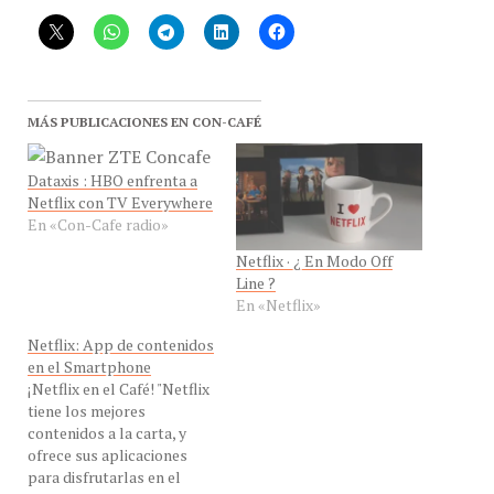
MÁS PUBLICACIONES EN CON-CAFÉ
Dataxis : HBO enfrenta a
Netflix con TV Everywhere
En «Con-Cafe radio»
Netflix · ¿ En Modo Off
Line ?
En «Netflix»
Netflix: App de contenidos
en el Smartphone
¡Netflix en el Café! "Netflix
tiene los mejores
contenidos a la carta, y
ofrece sus aplicaciones
para disfrutarlas en el
Smartphone y tabletas "
En «Con-Cafe radio»