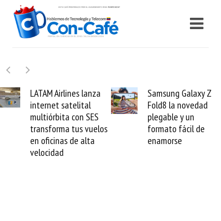
Samsung Galaxy Z
Cashea levanta 10
Fold8 la novedad
millones de dólares
plegable y un
valida el crédito del
s
formato fácil de
venezolano ante el
enamorse
mundo