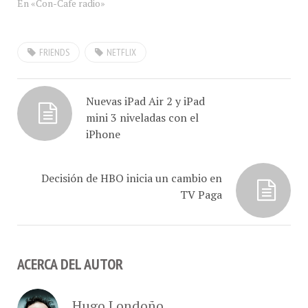
dijo a #ConCafeRADIO
nuestro invitado el Sr.
Gabriel Rodríguez Nava ,
FRIENDS
NETFLIX
Gerente de Redes Sociales
de Netflix desde Los
Angeles, EEUU para
hablarnos de las
Nuevas iPad Air 2 y iPad
razones…
mini 3 niveladas con el
iPhone
Decisión de HBO inicia un cambio en
TV Paga
ACERCA DEL AUTOR
Hugo Londoño