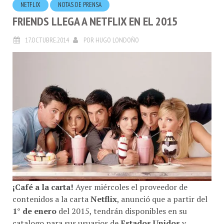
FRIENDS LLEGA A NETFLIX EN EL 2015
17.OCTUBRE.2014
POR
HUGO LONDOÑO
¡Café a la carta!
Ayer miércoles el proveedor de
contenidos a la carta
Netflix
, anunció que a partir del
1° de enero
del 2015, tendrán disponibles en su
catalogo para sus usuarios de
Estados Unidos
y
Canadá
, las 10 temporadas de la exitosa serie