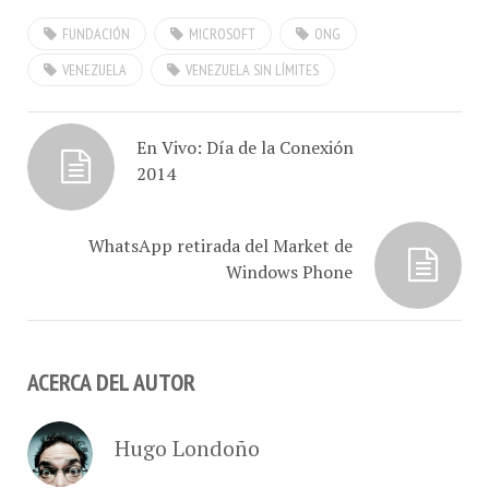
FUNDACIÓN
MICROSOFT
ONG
nuestro invitado el Ing
Jesús Márquez, Analista de
VENEZUELA
VENEZUELA SIN LÍMITES
Con-Cafe desde Maracay,
Venezuela para hablarnos
de los…
En Vivo: Día de la Conexión
2014
WhatsApp retirada del Market de
Windows Phone
ACERCA DEL AUTOR
Hugo Londoño