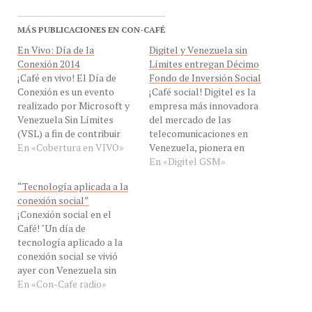
MÁS PUBLICACIONES EN CON-CAFÉ
En Vivo: Día de la
Digitel y Venezuela sin
Conexión 2014
Límites entregan Décimo
¡Café en vivo! El Día de
Fondo de Inversión Social
Conexión es un evento
¡Café social! Digitel es la
realizado por Microsoft y
empresa más innovadora
Venezuela Sin Límites
del mercado de las
(VSL) a fin de contribuir
telecomunicaciones en
con el desarrollo de las
En «Cobertura en VIVO»
Venezuela, pionera en
Organizaciones No
soluciones de
En «Digitel GSM»
Gubernamentales (ONG)
comunicación de avanzada
“Tecnología aplicada a la
de Venezuela y demostrar
que ofrece servicios de
conexión social”
como la tecnología puede
telefonía móvil, fija e
¡Conexión social en el
ayudarlas a ser más
Internet de alta velocidad
Café! "Un día de
efectivas en su trabajo,
con cobertura nacional,
tecnología aplicado a la
ampliando el alcance…
talento 100% venezolano y
conexión social se vivió
compromiso social y es la
ayer con Venezuela sin
principal aportante de
límites y Microsoft
En «Con-Cafe radio»
este…
producen conexión social,
luego con Wayra" dijo a
#ConCafeRADIO EN VIVO