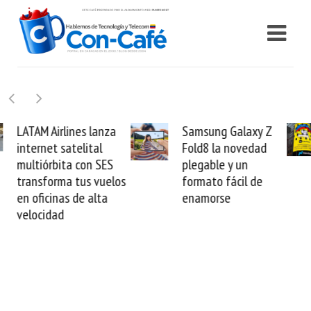
Samsung Galaxy Z
Cashea levanta 100
Fold8 la novedad
millones de dólares y
plegable y un
valida el crédito del
formato fácil de
venezolano ante el
enamorse
mundo