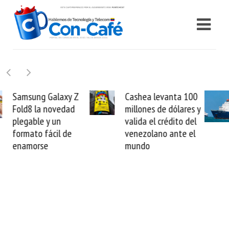
Cashea levanta 100
El buque Wave
millones de dólares y
Sentinel arranca la
valida el crédito del
reparación del
venezolano ante el
cable de Cirion
mundo