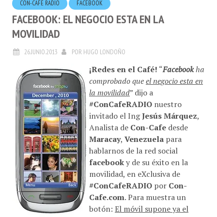
FACEBOOK: EL NEGOCIO ESTA EN LA
MOVILIDAD
26.JUNIO.2013
POR
HUGO LONDOÑO
¡Redes en el Café!
“
Facebook
ha
comprobado que
el negocio esta en
la movilidad
” dijo a
#ConCafeRADIO
nuestro
invitado el Ing
Jesús Márquez
,
Analista de
Con-Cafe
desde
Maracay
,
Venezuela
para
hablarnos de la red social
facebook
y de su éxito en la
movilidad, en eXclusiva de
#ConCafeRADIO
por
Con-
Cafe.com
. Para muestra un
botón:
El móvil supone ya el
30%
de los ingresos de