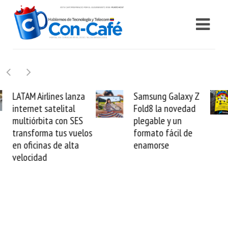
Samsung Galaxy Z
Cashea levanta 100
Fold8 la novedad
millones de dólares y
plegable y un
valida el crédito del
formato fácil de
venezolano ante el
enamorse
mundo