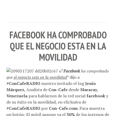
FACEBOOK HA COMPROBADO
QUE EL NEGOCIO ESTA EN LA
MOVILIDAD
“
Facebook
ha comprobado
que
el negocio esta en la movilidad
” dijo a
#ConCafeRADIO
nuestro invitado el Ing
Jesús
Márquez
, Analista de
Con-Cafe
desde
Maracay
,
Venezuela
para hablarnos de la red social
facebook
y
de su éxito en la movilidad, en eXclusiva de
#ConCafeRADIO
por
Con-Cafe.com
. Para muestra
un botón:
El móvil supone ya el
30%
de los ingresos de
Facebook
y las acciones de la
red social
fueron