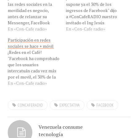
movilidad es negocio,
ingresos de Facebook" dijo
antes de relanzar su
a #ConCafeRADIO nuestro
Messenger, FaceBook
invitado el Ing Jesús
reporta que el 30% de sus
En «Con-Cafe radio»
Márquez, Analista de Con-
En «Con-Cafe radio»
ingresos se debe a los
Cafe desde Maracay,
Participación en redes
móviles" Hoy nuestro
Venezuela para hablarnos
sociales se hace + móvil
invitado el Ing Jesús
de la red social facebook y
¡Redes en el Café!
Márquez, Analista de Con-
de su éxito en la movilidad,
"Facebook ha comprobado
Cafe desde Maracay,
en eXclusiva de
que los usuarios
Venezuela para hablarnos
#ConCafeRADIO por Con-
intercatuán cada vez más
de las redes sociales…
Cafe.com.…
por el movil, el 30% de la
penetración del
En «Con-Cafe radio»
smartphone en el país y el
30% dde los ingresos de
publicidad desde el
CONCAFERADIO
EXPECTATIVA
FACEBOOK
Smartphone, revelan esta
tedencia. el negocio esta
en la movilidad" dijo a
#ConCafeRADIO…
Venezuela consume
tecnología