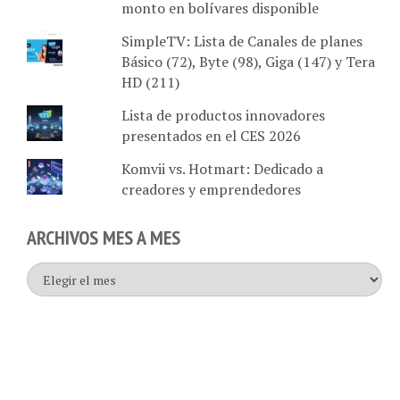
SimpleTV: Lista de Canales de planes
Básico (72), Byte (98), Giga (147) y Tera
HD (211)
Lista de productos innovadores
presentados en el CES 2026
Komvii vs. Hotmart: Dedicado a
creadores y emprendedores
ARCHIVOS MES A MES
Archivos
mes
a
mes