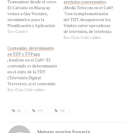
El Calvario en Maracay
¡Media Telecom en el Café!
vemos a Guy Vernáez,
"Con la implementación
viceministro para la
del TDT, desaparecen los
Planificación y Aplicación
límites entre operadoras
de la Ciencia, adscrito al
En «Cantv»
de televisión, de telefonía
Ministerio del Poder
móvil o fija y las
En «Con-Cafe radio»
Popular para la Ciencia,
operadoras de TV Paga,
Contenido: determinante
Tecnología e Innovación.
esto nos lleva a una
en TDT y TVPaga
Cortesía CANTV. ¡Café
integración vertical para
¡Analísis en el Café! "El
Digital! Unos 2.670
ofrecer servicios
contenido es determinante
hogares aragüeños ya
convergentes" dijo hoy
en el éxito de la TDT
disfrutan del servicio de
nuestro invitado el Lic
(Televisión Digital
TDA, que les permitirá…
Jorge Negrete, Director
Terrestre), si el contenido
General de…
se limita a tipo espejo a la
En «Con-Cafe radio»
programación analógico,
los usuarios no le van a ver
mucho sentido" dijo hoy EN
4G
TDT
TVE
VIVO, en eXclusiva para
Con-Cafe, nuestro invitado
el Sr.…
Mejores precios frenaría