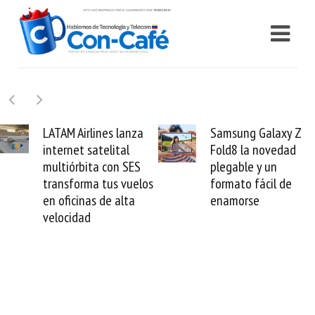
nes lanza
Samsung Galaxy Z
Cashea l
telital
Fold8 la novedad
millones 
a con SES
plegable y un
valida el 
 tus vuelos
formato fácil de
venezolan
 de alta
enamorse
mundo