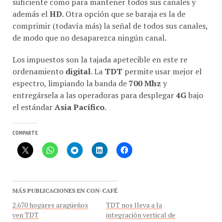
además el
HD
. Otra opción que se baraja es la de
comprimir (todavía más) la señal de todos sus canales,
de modo que no desaparezca ningún canal.
Los impuestos son la tajada apetecible en este re
ordenamiento
digital
. La
TDT
permite usar mejor el
espectro, limpiando la banda de
700 Mhz
y
entregársela a las operadoras para desplegar
4G
bajo
el estándar
Asia Pacífico
.
COMPARTE
MÁS PUBLICACIONES EN CON-CAFÉ
2.670 hogares aragüeños
TDT nos lleva a la
ven TDT
integración vertical de
Transmisor desde el cerro
servicios convergentes