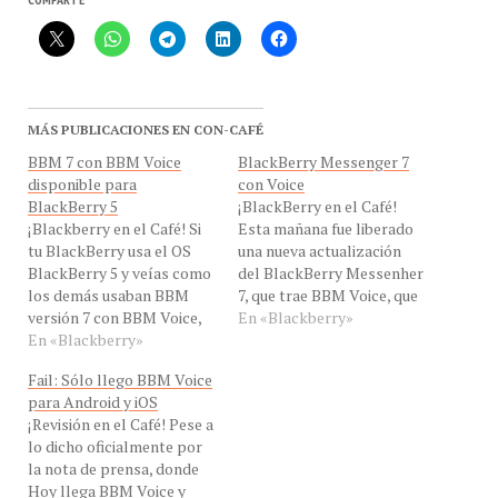
MÁS PUBLICACIONES EN CON-CAFÉ
BBM 7 con BBM Voice
BlackBerry Messenger 7
disponible para
con Voice
BlackBerry 5
¡BlackBerry en el Café!
¡Blackberry en el Café! Si
Esta mañana fue liberado
tu BlackBerry usa el OS
una nueva actualización
BlackBerry 5 y veías como
del BlackBerry Messenher
los demás usaban BBM
7, que trae BBM Voice, que
versión 7 con BBM Voice,
estaba disponible en la
En «Blackberry»
te tenemos buenas
En «Blackberry»
BlackBerry Zona Beta, la
noticias, ahora esta
nueva versión trae nuevos
Fail: Sólo llego BBM Voice
disponible para esta
íconos como se ve en la
para Android y iOS
plataforma. BBM versión 7
captura Estas llamadas
¡Revisión en el Café! Pese a
con BBM Voice esta
son de Voz sobre IP, son
lo dicho oficialmente por
disponible entonces para
de alta calidad,…
la nota de prensa, donde
BlackBerry 10, BlackBerry
Hoy llega BBM Voice y
7, BlackBerry 6…