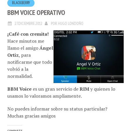
BLACKBERRY
BBM VOICE OPERATIVO
27.DICIEMBRE.2012
POR
HUGO LONDOÑO
¡Café con cremita!
Hace minutos me
llamo el amigo
Ángel
Ortiz
, para
notificarme que todo
volvió a la
normalidad.
BBM Voice
es un gran servicio de
RIM
y quienes lo
usamos lo valoramos ampliamente.
No puedes informar sobre su status particular?
Muchas gracias amigos
COMPARTE