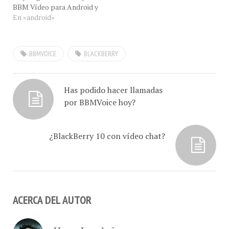
BBM Vídeo para Android y
iOS, podemos asegurar que
En «android»
tras revisarla y usarla con
nuestro amigo Rodolfo
Díaz, en San Fernando de
BBMVOICE
BLACKBERRY
Apure, desde su Samsung
Galaxy S3, sólo llego…
Has podido hacer llamadas
por BBMVoice hoy?
¿BlackBerry 10 con vídeo chat?
ACERCA DEL AUTOR
Hugo Londoño