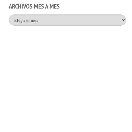
ARCHIVOS MES A MES
Archivos
mes
a
mes