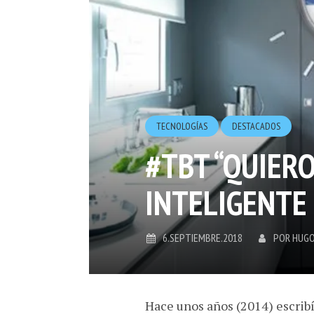
TECNOLOGÍ­AS
DESTACADOS
#TBT “QUIERO
INTELIGENTE
6.SEPTIEMBRE.2018
POR
HUGO
Hace unos años (2014) escrib