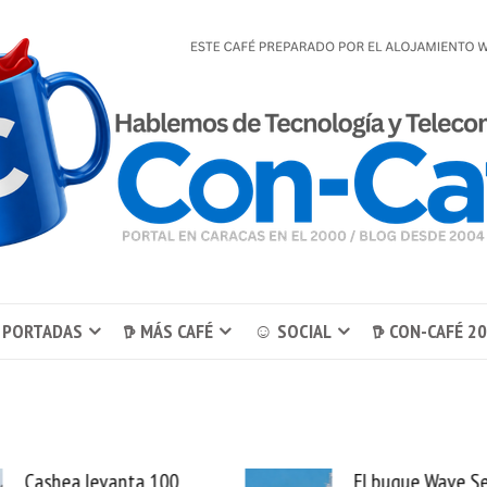
 PORTADAS
𖠚 MÁS CAFÉ
☺ SOCIAL
𖠚 CON-CAFÉ 2
El buque Wave Sentinel
Uber se lleva Pedid