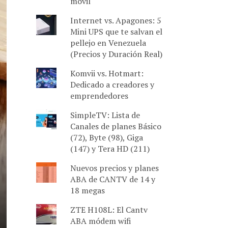
móvil
Internet vs. Apagones: 5
Mini UPS que te salvan el
pellejo en Venezuela
(Precios y Duración Real)
Komvii vs. Hotmart:
Dedicado a creadores y
emprendedores
SimpleTV: Lista de
Canales de planes Básico
(72), Byte (98), Giga
(147) y Tera HD (211)
Nuevos precios y planes
ABA de CANTV de 14 y
18 megas
ZTE H108L: El Cantv
ABA módem wifi