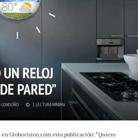
 UN RELOJ
 DE PARED”
 LONDOÑO
1 LECTURA MÍNIMA
í en Globovision.com esta publicación: “Quiero