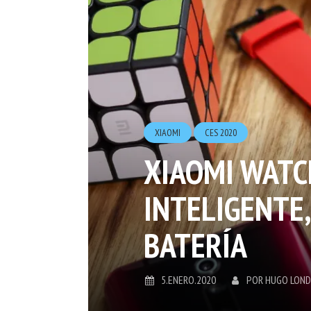
XIAOMI
CES 2020
XIAOMI WATC
INTELIGENTE,
BATERÍA
5.ENERO.2020
POR
HUGO LON