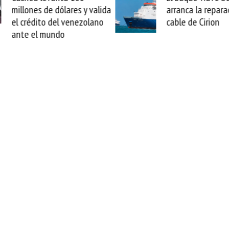
arranca la reparación del
sabemos todo lo q
cable de Cirion
mejorar tecnológic
esta movida