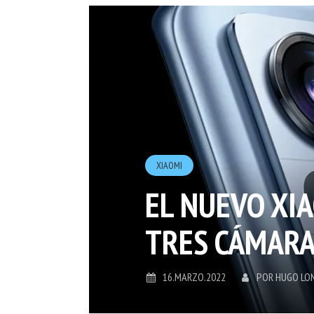
XIAOMI
EL NUEVO XIA
TRES CÁMAR
16.MARZO.2022
POR
HUGO LO