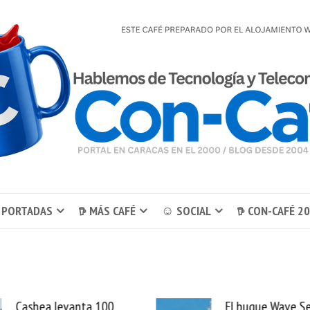
 PORTADAS
𖠚 MÁS CAFÉ
☺ SOCIAL
𖠚 CON-CAFÉ 2
El buque Wave Sentinel
Uber se lleva Pedid