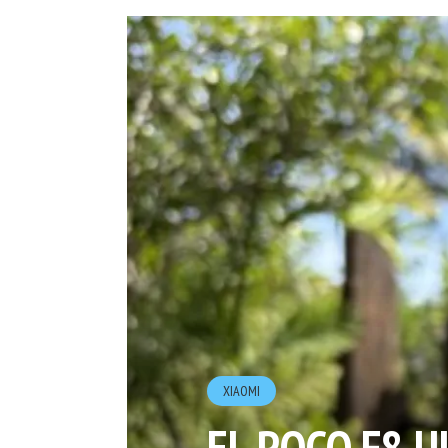
XIAOMI
EL POCO F8 U