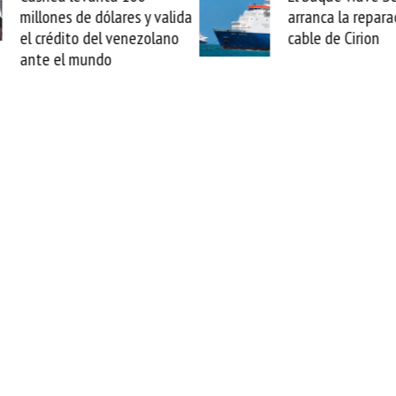
arranca la reparación del
sabemos todo lo q
cable de Cirion
mejorar tecnológic
esta movida