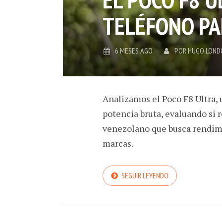
TELÉFONO PAR
6 MESES AGO
POR
HUGO LOND
Analizamos el Poco F8 Ultra, 
potencia bruta, evaluando si 
venezolano que busca rendimie
marcas.
SEGUIR LEYENDO