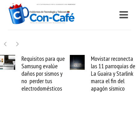
Movistar reconecta
LATAM Airlines lanza
las 11 parroquias de
internet satelital
La Guaira y Starlink
multiórbita con SES
marca el fin del
transforma tus vuelos
apagón sísmico
en oficinas de alta
velocidad