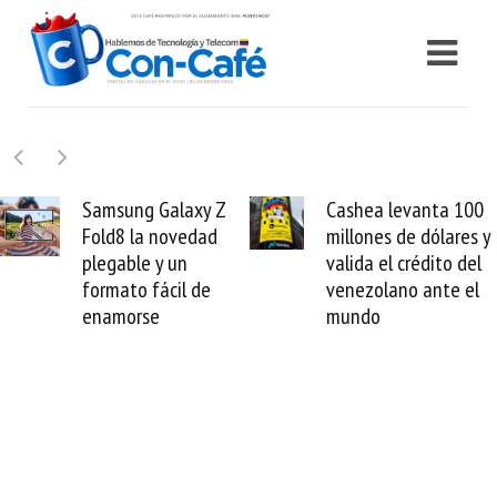
y Z
Cashea levanta 100
El buque Wav
dad
millones de dólares y
Sentinel arra
valida el crédito del
reparación de
de
venezolano ante el
cable de Ciri
mundo