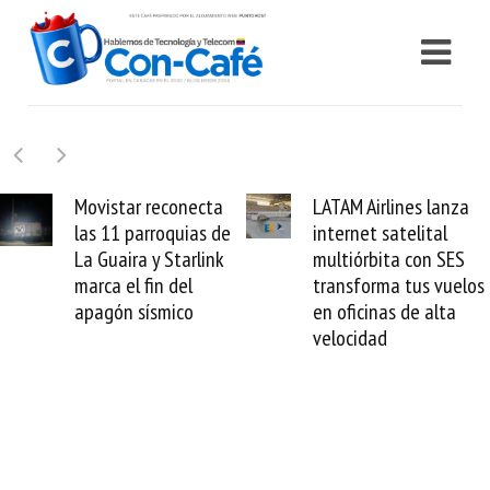
LATAM Airlines lanza
Samsung Galaxy Z
internet satelital
Fold8 la novedad
multiórbita con SES
plegable y un
transforma tus vuelos
formato fácil de
en oficinas de alta
enamorse
velocidad