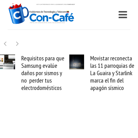
Movistar reconecta
LATAM Airlines lanza
las 11 parroquias de
internet satelital
La Guaira y Starlink
multiórbita con SES
marca el fin del
transforma tus vuelos
apagón sísmico
en oficinas de alta
velocidad