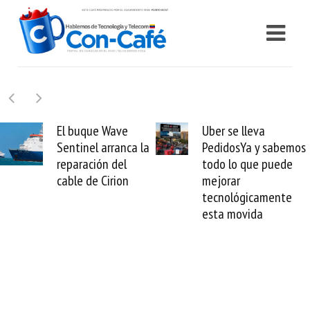
Uber se lleva
Requisitos para 
a la
PedidosYa y sabemos
Samsung evalúe
todo lo que puede
daños por sismos
mejorar
no perder tus
tecnológicamente
electrodoméstic
esta movida