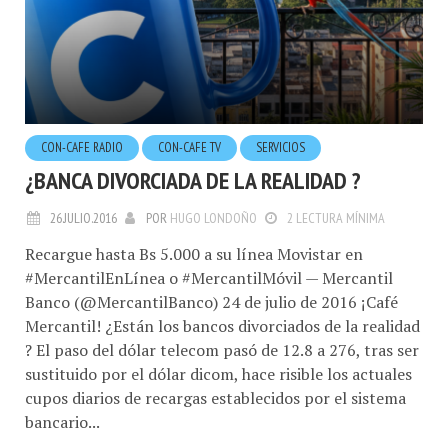
CON-CAFE RADIO
CON-CAFE TV
SERVICIOS
¿BANCA DIVORCIADA DE LA REALIDAD ?
26.JULIO.2016
POR
HUGO LONDOÑO
2 LECTURA MÍNIMA
Recargue hasta Bs 5.000 a su línea Movistar en
#MercantilEnLínea o #MercantilMóvil — Mercantil
Banco (@MercantilBanco) 24 de julio de 2016 ¡Café
Mercantil! ¿Están los bancos divorciados de la realidad
? El paso del dólar telecom pasó de 12.8 a 276, tras ser
sustituido por el dólar dicom, hace risible los actuales
cupos diarios de recargas establecidos por el sistema
bancario...