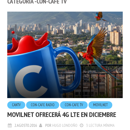
CATEGORÍA -CON-CAFE TV
CANTV
CON-CAFE RADIO
CON-CAFE TV
MOVILNET
MOVILNET OFRECERÁ 4G LTE EN DICIEMBRE
2.AGOSTO.2016
POR
HUGO LONDOÑO
3 LECTURA MÍNIMA