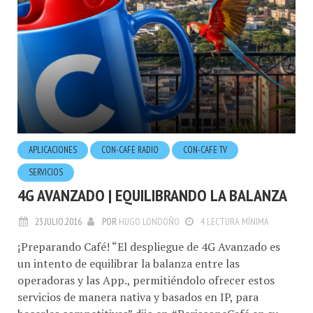
APLICACIONES
CON-CAFE RADIO
CON-CAFE TV
SERVICIOS
4G AVANZADO | EQUILIBRANDO LA BALANZA
23.JULIO.2016
POR
HUGO LONDOÑO
4 LECTURA MÍNIMA
¡Preparando Café! “El despliegue de 4G Avanzado es
un intento de equilibrar la balanza entre las
operadoras y las App., permitiéndolo ofrecer estos
servicios de manera nativa y basados en IP, para