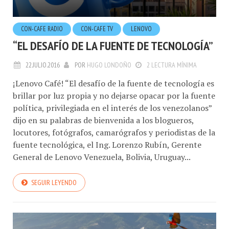
CON-CAFE RADIO
CON-CAFE TV
LENOVO
“EL DESAFÍO DE LA FUENTE DE TECNOLOGÍA”
22.JULIO.2016
POR
HUGO LONDOÑO
2 LECTURA MÍNIMA
¡Lenovo Café! “El desafío de la fuente de tecnología es
brillar por luz propia y no dejarse opacar por la fuente
política, privilegiada en el interés de los venezolanos”
dijo en su palabras de bienvenida a los blogueros,
locutores, fotógrafos, camarógrafos y periodistas de la
fuente tecnológica, el Ing. Lorenzo Rubín, Gerente
General de Lenovo Venezuela, Bolivia, Uruguay...
SEGUIR LEYENDO