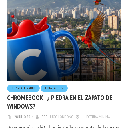
CON-CAFE RADIO
CON-CAFE TV
CHROMEBOOK · ¿ PIEDRA EN EL ZAPATO DE
WINDOWS?
28.JULIO.2016
POR
HUGO LONDOÑO
1 LECTURA MÍNIMA
¡Preparando Café! El reciente lanzamiento de las Asus