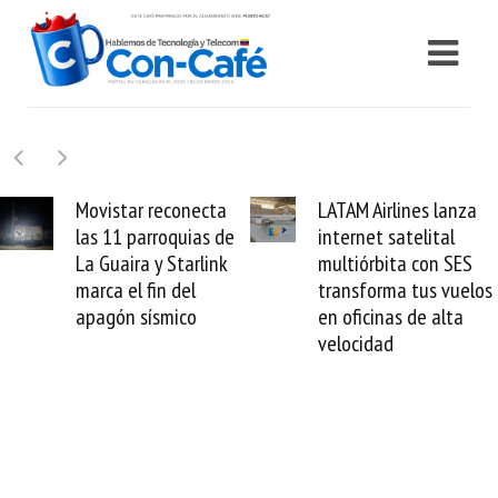
LATAM Airlines lanza
Samsung Galaxy Z
internet satelital
Fold8 la novedad
multiórbita con SES
plegable y un
transforma tus vuelos
formato fácil de
en oficinas de alta
enamorse
velocidad