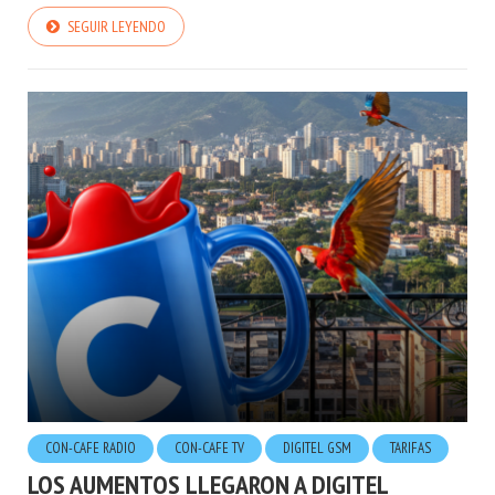
SEGUIR LEYENDO
CON-CAFE RADIO
CON-CAFE TV
DIGITEL GSM
TARIFAS
LOS AUMENTOS LLEGARON A DIGITEL