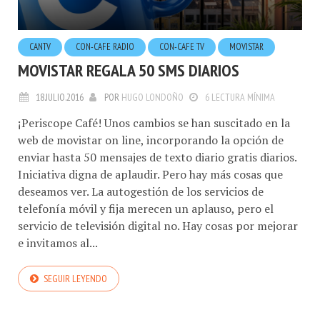
CANTV
CON-CAFE RADIO
CON-CAFE TV
MOVISTAR
MOVISTAR REGALA 50 SMS DIARIOS
18.JULIO.2016
POR
HUGO LONDOÑO
6 LECTURA MÍNIMA
¡Periscope Café! Unos cambios se han suscitado en la
web de movistar on line, incorporando la opción de
enviar hasta 50 mensajes de texto diario gratis diarios.
Iniciativa digna de aplaudir. Pero hay más cosas que
deseamos ver. La autogestión de los servicios de
telefonía móvil y fija merecen un aplauso, pero el
servicio de televisión digital no. Hay cosas por mejorar
e invitamos al...
SEGUIR LEYENDO