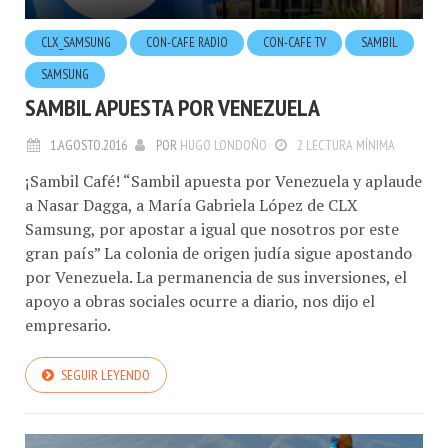
CLX_SAMSUNG
CON-CAFE RADIO
CON-CAFE TV
SAMBIL
SAMSUNG
SAMBIL APUESTA POR VENEZUELA
1.AGOSTO.2016
POR
HUGO LONDOÑO
2 LECTURA MÍNIMA
¡Sambil Café! “Sambil apuesta por Venezuela y aplaude
a Nasar Dagga, a María Gabriela López de CLX
Samsung, por apostar a igual que nosotros por este
gran país” La colonia de origen judía sigue apostando
por Venezuela. La permanencia de sus inversiones, el
apoyo a obras sociales ocurre a diario, nos dijo el
empresario.
SEGUIR LEYENDO