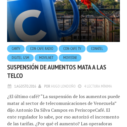
CANTV
CON-CAFE RADIO
CON-CAFE TV
CONATEL
DIGITEL GSM
MOVILNET
MOVISTAR
SUSPENSIÓN DE AUMENTOS MATA A LAS
TELCO
1.AGOSTO.2016
POR
HUGO LONDOÑO
4 LECTURA MÍNIMA
¿El último café? “La suspensión de los aumentos puede
matar al sector de telecomunicaciones de Venezuela”
dijo Antonio Da Silva Campos en PeriscopeCafé. El
ente regulador lo sabe, por eso autorizó el incremento
de las tarifas. ¿Por qué el aumento? Las operadoras