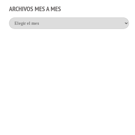
ARCHIVOS MES A MES
Archivos
mes
a
mes