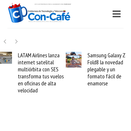
Samsung Galaxy Z
Cashea levanta 100
Fold8 la novedad
millones de dólares y
plegable y un
valida el crédito del
formato fácil de
venezolano ante el
enamorse
mundo