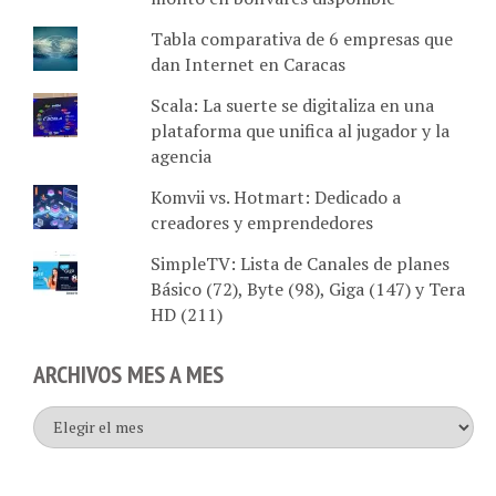
Tabla comparativa de 6 empresas que
dan Internet en Caracas
Scala: La suerte se digitaliza en una
plataforma que unifica al jugador y la
agencia
Komvii vs. Hotmart: Dedicado a
creadores y emprendedores
SimpleTV: Lista de Canales de planes
Básico (72), Byte (98), Giga (147) y Tera
HD (211)
ARCHIVOS MES A MES
Archivos
mes
a
mes