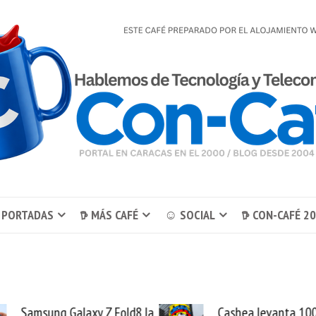
 PORTADAS
𖠚 MÁS CAFÉ
☺ SOCIAL
𖠚 CON-CAFÉ 2
Samsung Galaxy Z Fold8 la
Cashea levanta 100