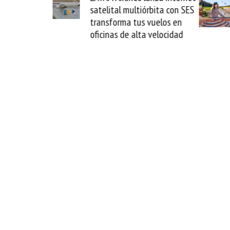
 Guaira y
satelital multiórbita con SES
fin del
transforma tus vuelos en
oficinas de alta velocidad