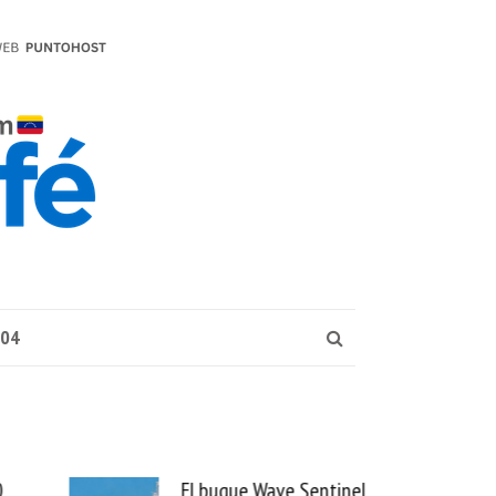
004
El buque Wave Sentinel
Uber 