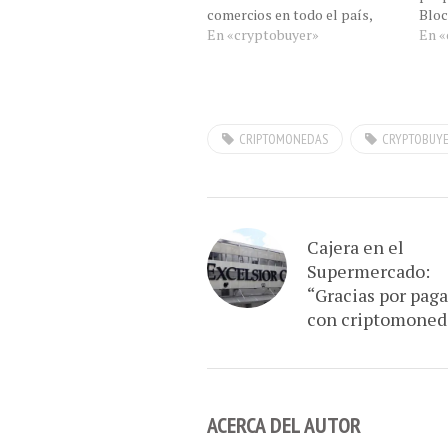
comercios en todo el país,
Bloc
En «cryptobuyer»
marc
En «
de B
CRIPTOMONEDAS
CRYPTOBUY
Cajera en el
Supermercado:
“Gracias por paga
con criptomoned
ACERCA DEL AUTOR