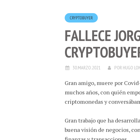
CRYPTOBUYER
FALLECE JORG
CRYPTOBUYE
30.MARZO.2021
POR
HUGO LO
Gran amigo, muere por Covid-1
muchos años, con quién empe
criptomonedas y conversábam
Gran trabajo que ha desarroll
buena visión de negocios, con
finanzas y transacciones.