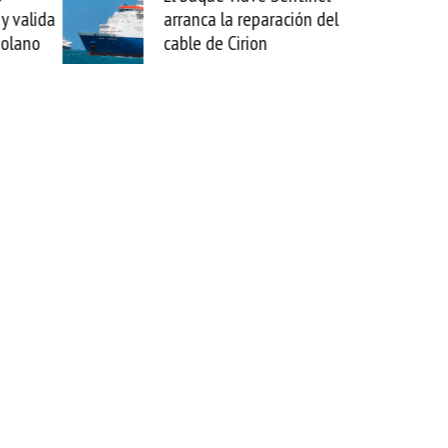
valida
arranca la reparación del
sabe
ano
cable de Cirion
mejo
esta