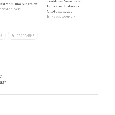
crédito en Venezuela
kstream, una puesta en
Bolívares, Dólares y
ha de la infraestructura
cryptobuyer»
Criptomonedas
itcoin
En «cryptobuyer»
ER
JORGE FARÍAS
r
as”