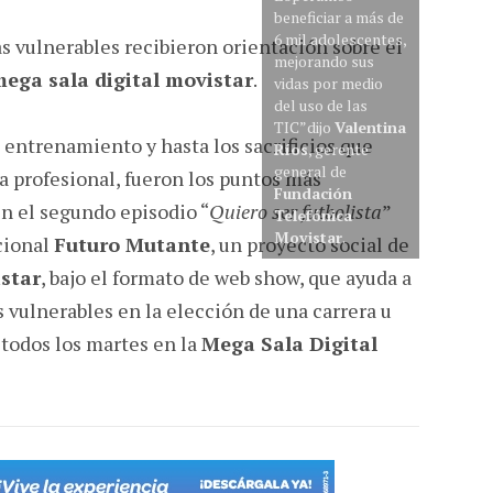
beneficiar a más de
6 mil adolescentes,
 vulnerables recibieron orientación sobre el
mejorando sus
ega sala digital movistar
.
vidas por medio
del uso de las
TIC”dijo
Valentina
, entrenamiento y hasta los sacrificios que
Ríos
, gerente
general de
a profesional, fueron los puntos más
Fundación
n el segundo episodio “
Quiero ser futbolista
”
Telefónica
Movistar
.
cional
Futuro Mutante
, un proyecto social de
star
, bajo el formato de web show, que ayuda a
vulnerables en la elección de una carrera u
o todos los martes en la
Mega Sala Digital