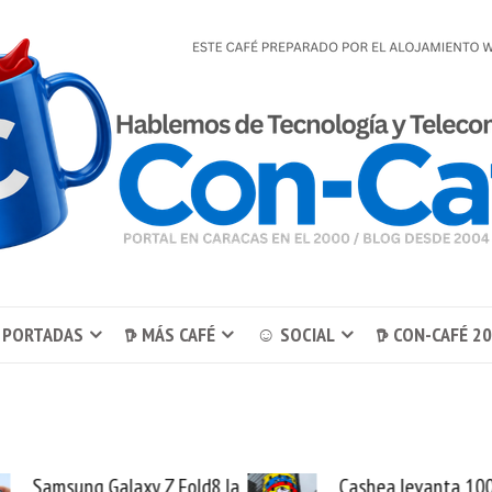
 PORTADAS
𖠚 MÁS CAFÉ
☺ SOCIAL
𖠚 CON-CAFÉ 2
Cashea levanta 100
El buque Wav