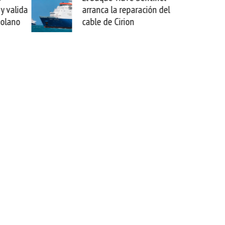
paración del
sabemos todo lo que puede
on
mejorar tecnológicamente
esta movida