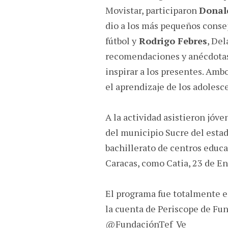
Movistar, participaron
Donal
dio a los más pequeños conse
fútbol y
Rodrigo Febres
, Del
recomendaciones y anécdotas 
inspirar a los presentes. Amb
el aprendizaje de los adolesc
A la actividad asistieron jóve
del municipio Sucre del estad
bachillerato de centros educa
Caracas, como Catia, 23 de En
El programa fue totalmente en
la cuenta de Periscope de Fu
@FundaciónTef_Ve