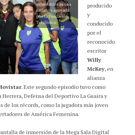
vulnerables es una
producido
iniciativa apoyada
y
por la Fundación
Telefónica.
conducido
por el
reconocido
escritor
Willy
McKey
, en
alianza
Movistar
. Este segundo episodio tuvo como
a Herrera, Defensa del Deportivo La Guaira y
s de los récords, como la jugadora más joven
bertadores de América Femenina.
 pantalla de inmersión de la Mega Sala Digital