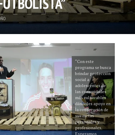
FUTBOLISTA”
OÑO
“Con este
programa se busca
brindar protección
social a
adolescentes de
las comunidades
más vulnerables
dándoles apoyo en
la consecución de
sus metas
personales y
profesionales.
Esperamos