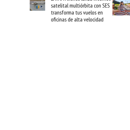
ultiórbita con SES
novedad plegable y un
 tus vuelos en
formato fácil de enamorse
 alta velocidad