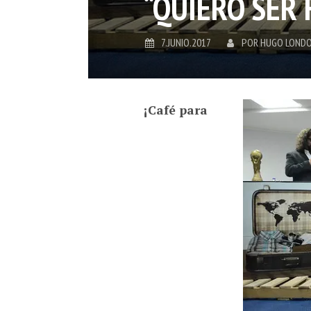
“QUIERO SER 
7.JUNIO.2017
POR
HUGO LOND
¡Café para