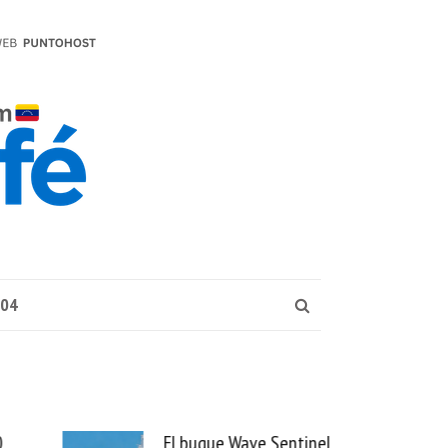
004
e Sentinel
Uber se lleva PedidosYa y