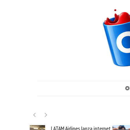
✪
nes lanza internet
Samsung Galaxy Z Fold8 la