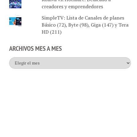
SimpleTV: Lista de Canales de planes
Básico (72), Byte (98), Giga (147) y Tera
HD (211)
ARCHIVOS MES A MES
Archivos
mes
a
mes