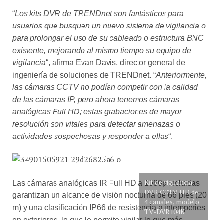
“
Los kits DVR de TRENDnet son fantásticos para
usuarios que busquen un nuevo sistema de vigilancia o
para prolongar el uso de su cableado o estructura BNC
existente, mejorando al mismo tiempo su equipo de
vigilancia
“, afirma Evan Davis, director general de
ingeniería de soluciones de TRENDnet. “
Anteriormente,
las cámaras CCTV no podían competir con la calidad
de las cámaras IP, pero ahora tenemos cámaras
analógicas Full HD; estas grabaciones de mayor
resolución son vitales para detectar amenazas o
actividades sospechosas y responder a ellas
“.
Kit de vigilancia
Las cámaras analógicas IR Full HD a 1080p incluidas
DVR CCTV HD de
garantizan un alcance de visión nocturna de 66 pies (20
4 canales, modelo
m) y una clasificación IP66 de resistencia a intemperies
TV-DVR104K
en exteriores, lo que le permite vigilar lo que más