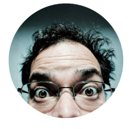
Hugo Londoño - @huguito