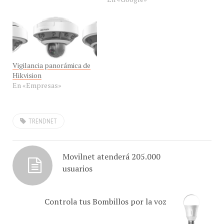
full HD, tan sólo se sitúa
transacción se pactó en
en el parabrisas de su
555 millones de dólares.
vehículo, graba imágenes
¿Entra Google en el
nítidas y claras en alta
negocio de las cámaras de
definición…
vigilancia? El negocio de
Vigilancia panorámica de
Dropcam consiste en la
Hikvision
fabricación de…
En «Empresas»
TRENDNET
Movilnet atenderá 205.000
usuarios
Controla tus Bombillos por la voz