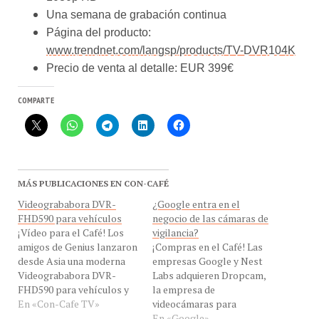
Página del producto:
www.trendnet.com/langsp/products/TV-DVR104K
Precio de venta al detalle: EUR 399€
COMPARTE
MÁS PUBLICACIONES EN CON-CAFÉ
Videogrababora DVR-
¿Google entra en el
FHD590 para vehículos
negocio de las cámaras de
¡Vídeo para el Café! Los
vigilancia?
amigos de Genius lanzaron
¡Compras en el Café! Las
desde Asia una moderna
empresas Google y Nest
Videogrababora DVR-
Labs adquieren Dropcam,
FHD590 para vehículos y
la empresa de
ya esta disponible para
En «Con-Cafe TV»
videocámaras para
América Latina. Esta
vigilancia, de acuerdo a
En «Google»
cámara es capaz de grabar
techcrunch.com la