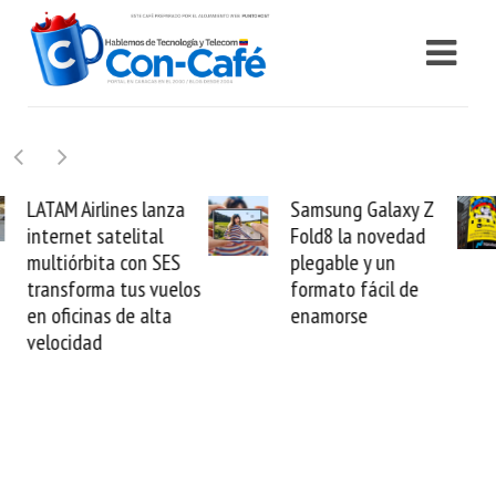
Samsung Galaxy Z
Cashea levanta 100
Fold8 la novedad
millones de dólares y
plegable y un
valida el crédito del
formato fácil de
venezolano ante el
enamorse
mundo