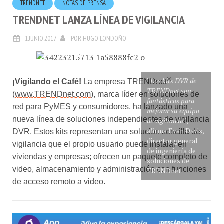
TRENDNET LANZA LÍNEA DE VIGILANCIA
1.JUNIO.2017
POR
HUGO LONDOÑO
“
Los kits DVR de
®
¡Vigilando el Café!
La empresa TRENDnet
TRENDnet son
(
www.TRENDnet.com
), marca líder en soluciones de
fantásticos para
red para PyMES y consumidores, ha lanzado una
mejorar su equipo
nueva línea de soluciones independientes de vigilancia
de vigilancia
“,
afirma Evan Davis,
DVR. Estos kits representan una solución sencilla de
director general
vigilancia que el propio usuario puede instalar en
de ingeniería de
viviendas y empresas; ofrecen un paquete completo de
soluciones de
video, almacenamiento y administración con funciones
TRENDnet
de acceso remoto a video.