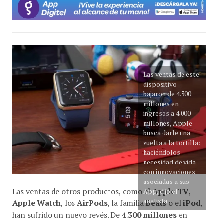
Las ventas de este
dispositivo
bajaron de 4.300
millones en
ingresos a 4.000
millones, Apple
busca darle una
vuelta a la tortilla:
haciéndolos
necesidad de vida
con innovaciones
asociadas a sus
Las ventas de otros productos, como el
Apple TV
,
App, dijo el
analista.
Apple Watch
, los
AirPods
, la familia
Beats
o el
iPod
,
han sufrido un nuevo revés. De
4.300 millones
en