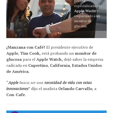
especializada, el
Apple Wacht
emparejado a un
monitor de
glucosa.
¡Manzana con Café!
El presidente ejecutivo de
Apple
,
Tim Cook,
está probando un
monitor de
glucosa
para el
Apple Watch,
dejó saber la empresa
radicada en
Cupertino
,
California
,
Estados Unidos
de América
.
“
Apple
busca ser una
necesidad de vida con estas
innovaciones
” dijo el analista
Orlando Carvallo
, a
Con-Cafe
.