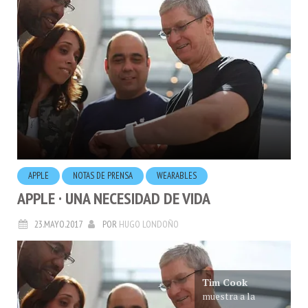
APPLE
NOTAS DE PRENSA
WEARABLES
APPLE · UNA NECESIDAD DE VIDA
23.MAYO.2017
POR
HUGO LONDOÑO
Tim Cook
muestra a la
prensa