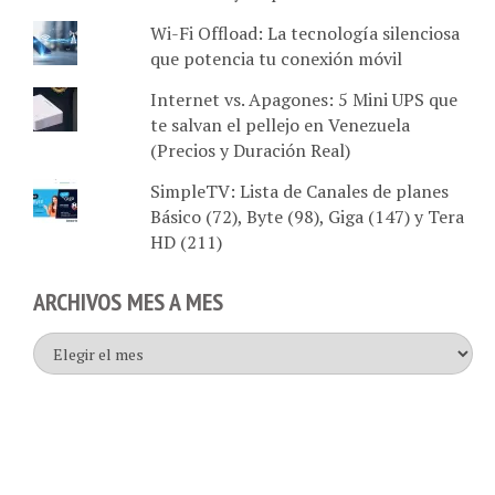
Wi-Fi Offload: La tecnología silenciosa
que potencia tu conexión móvil
Internet vs. Apagones: 5 Mini UPS que
te salvan el pellejo en Venezuela
(Precios y Duración Real)
SimpleTV: Lista de Canales de planes
Básico (72), Byte (98), Giga (147) y Tera
HD (211)
ARCHIVOS MES A MES
Archivos
mes
a
mes