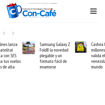
Samsung Galaxy Z
Cashea levanta 100
Fold8 la novedad
millones de dólares y
plegable y un
valida el crédito del
formato fácil de
venezolano ante el
enamorse
mundo