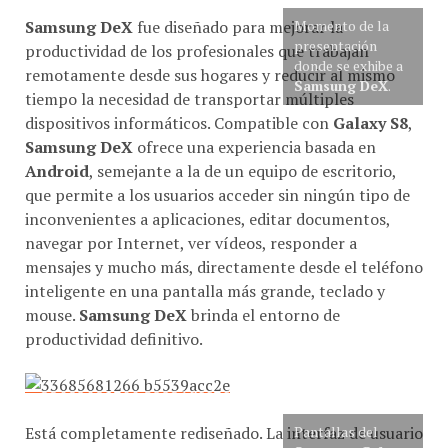
Samsung DeX
fue diseñado para mejorar la
Momento de la
presentación
productividad de los profesionales que trabajan
donde se exhibe a
remotamente desde sus hogares y reducir al mismo
Samsung DeX
.
tiempo la necesidad de transportar múltiples
dispositivos informáticos. Compatible con
Galaxy S8
,
Samsung DeX
ofrece una experiencia basada en
Android
, semejante a la de un equipo de escritorio,
que permite a los usuarios acceder sin ningún tipo de
inconvenientes a aplicaciones, editar documentos,
navegar por Internet, ver vídeos, responder a
mensajes y mucho más, directamente desde el teléfono
inteligente en una pantalla más grande, teclado y
mouse.
Samsung DeX
brinda el entorno de
productividad definitivo.
Está completamente rediseñado. La interfaz de usuario
Pantallas del
Samsung Galaxy