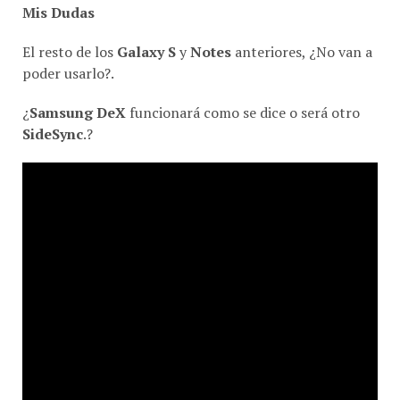
Mis Dudas
El resto de los
Galaxy S
y
Notes
anteriores, ¿No van a
poder usarlo?.
¿
Samsung DeX
funcionará como se dice o será otro
SideSync
.?