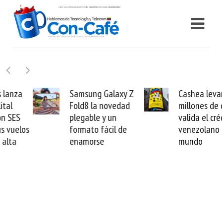
Samsung Galaxy Z
Cashea levanta 100
Fold8 la novedad
millones de dólares y
plegable y un
valida el crédito del
formato fácil de
venezolano ante el
enamorse
mundo