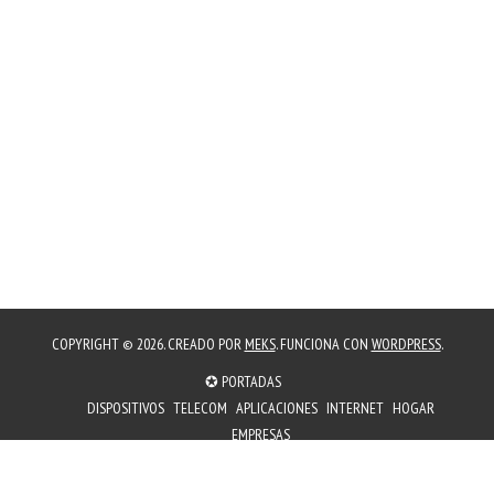
COPYRIGHT © 2026. CREADO POR
MEKS
. FUNCIONA CON
WORDPRESS
.
✪ PORTADAS
DISPOSITIVOS
TELECOM
APLICACIONES
INTERNET
HOGAR
EMPRESAS
PORTADAS
✪ PORTADAS
CREADORES
TECNOLOGIAS
ESPORTS
OFERTAS