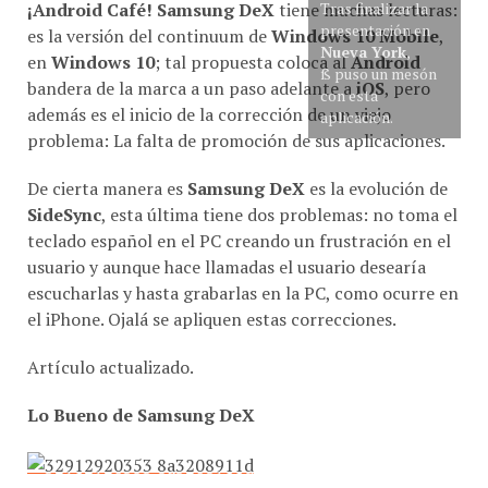
¡Android Café!
Samsung DeX
tiene muchas lecturas:
presentación en
es la versión del continuum de
Windows 10 Mobile
,
Nueva York
,
en
Windows 10
; tal propuesta coloca al
Android
ß puso un mesón
bandera de la marca a un paso adelante a
iOS
, pero
con esta
además es el inicio de la corrección de un viejo
aplicación.
problema: La falta de promoción de sus aplicaciones.
De cierta manera es
Samsung DeX
es la evolución de
SideSync
, esta última tiene dos problemas: no toma el
teclado español en el PC creando un frustración en el
usuario y aunque hace llamadas el usuario desearía
escucharlas y hasta grabarlas en la PC, como ocurre en
el iPhone. Ojalá se apliquen estas correcciones.
Artículo actualizado.
Lo Bueno de Samsung DeX