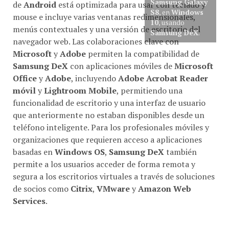
de
Android
está optimizada para usar con teclado y
S8
, en
Windows
mouse e incluye varias ventanas redimensionales,
10
, usando
menús contextuales y una versión de escritorio del
Samsung DeX
.
navegador web. Las colaboraciones clave con
Microsoft
y
Adobe
permiten la compatibilidad de
Samsung DeX
con aplicaciones móviles de
Microsoft
Office
y
Adobe
, incluyendo
Adobe Acrobat Reader
móvil
y
Lightroom Mobile
, permitiendo una
funcionalidad de escritorio y una interfaz de usuario
que anteriormente no estaban disponibles desde un
teléfono inteligente. Para los profesionales móviles y
organizaciones que requieren acceso a aplicaciones
basadas en
Windows OS
,
Samsung DeX
también
permite a los usuarios acceder de forma remota y
segura a los escritorios virtuales a través de soluciones
de socios como
Citrix
,
VMware
y
Amazon Web
Services
.