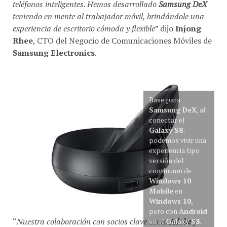
teniendo en mente al trabajador móvil, brindándole una
experiencia de escritorio cómoda y flexible
” dijo
Injong
Rhee
, CTO del Negocio de Comunicaciones Móviles de
Samsung Electronics
.
Base para
Samsung DeX
, al
conectar el
Galaxy S8
;
podemos vivir una
experiencia tipo
versión del
continuum de
Windows 10
Mobile
en
Windows 10
,
pero con
Android
“
Nuestra colaboración con socios clave como
Adobe
y
en el
Galaxy S8
.