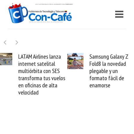
Samsung Galaxy Z
Cashea levanta 100
Fold8 la novedad
millones de dólares y
plegable y un
valida el crédito del
formato fácil de
venezolano ante el
enamorse
mundo