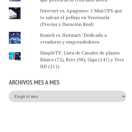
Internet vs. Apagones: 5 Mini UPS que
te salvan el pellejo en Venezuela
(Precios y Duración Real)
Komvii vs. Hotmart: Dedicado a
creadores y emprendedores
SimpleTV: Lista de Canales de planes
Básico (72), Byte (98), Giga (147) y Tera
HD (211)
ARCHIVOS MES A MES
Archivos
mes
a
mes