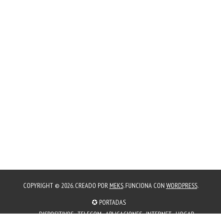
COPYRIGHT © 2026. CREADO POR
MEKS
. FUNCIONA CON
WORDPRESS
.
✪ PORTADAS
DISPOSITIVOS
TELECOM
APLICACIONES
INTERNET
HOGAR