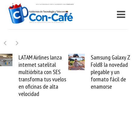
nes lanza
Samsung Galaxy Z
Cashea l
telital
Fold8 la novedad
millones 
a con SES
plegable y un
valida el 
 tus vuelos
formato fácil de
venezolan
 de alta
enamorse
mundo