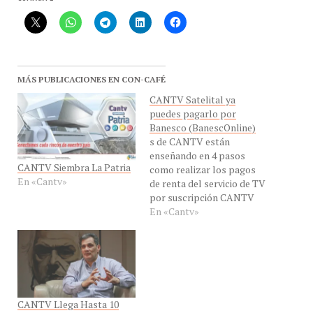
MÁS PUBLICACIONES EN CON-CAFÉ
CANTV Satelital ya
puedes pagarlo por
Banesco (BanescOnline)
s de CANTV están
enseñando en 4 pasos
CANTV Siembra La Patria
como realizar los pagos
En «Cantv»
de renta del servicio de TV
por suscripción CANTV
Satelital en esta
En «Cantv»
publicación de Instagram
CANTV Llega Hasta 10
Megas