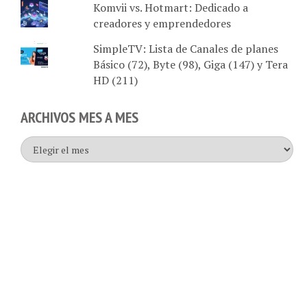
creadores y emprendedores
SimpleTV: Lista de Canales de planes
Básico (72), Byte (98), Giga (147) y Tera
HD (211)
ARCHIVOS MES A MES
Archivos
mes
a
mes