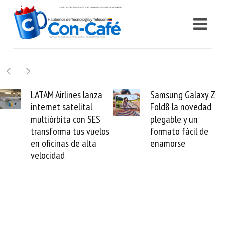
Samsung Galaxy Z
Cashea levanta 100
Fold8 la novedad
millones de dólares y
plegable y un
valida el crédito del
formato fácil de
venezolano ante el
enamorse
mundo