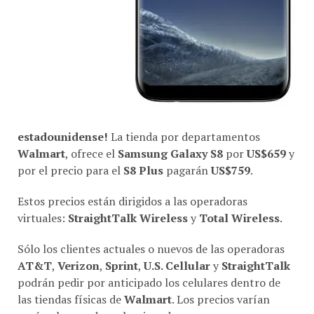
estadounidense!
La tienda por departamentos
Walmart
, ofrece el
Samsung Galaxy S8
por
US$659
y
por el precio para el
S8 Plus
pagarán
US$759
.
Estos precios están dirigidos a las operadoras
virtuales:
StraightTalk Wireless
y
Total Wireless
.
Sólo los clientes actuales o nuevos de las operadoras
AT&T
,
Verizon
,
Sprint
,
U.S. Cellular
y
StraightTalk
podrán pedir por anticipado los celulares dentro de
las tiendas físicas de
Walmart
. Los precios varían
según el operador seleccionado.