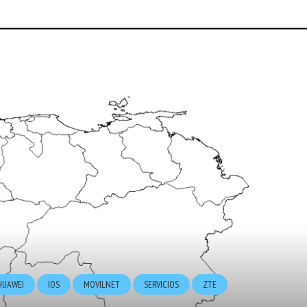
HUAWEI
IOS
MOVILNET
SERVICIOS
ZTE