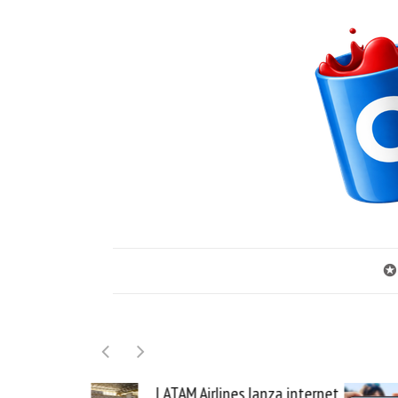
✪
AM Airlines lanza internet
Samsung Galaxy Z Fold8