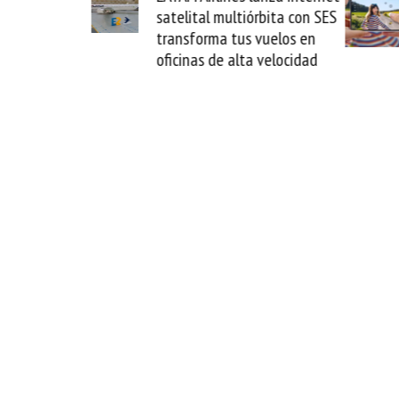
elital multiórbita con SES
novedad plegable y un
nsforma tus vuelos en
formato fácil de enamo
cinas de alta velocidad