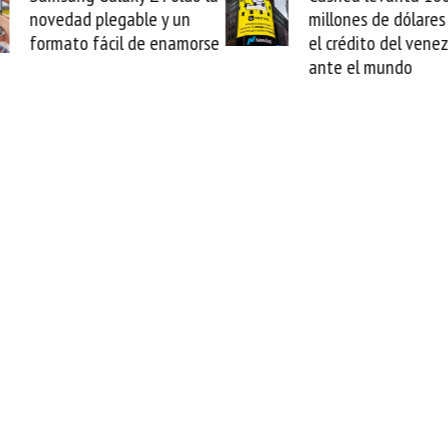
millones de dólares y valida
arran
rse
el crédito del venezolano
cable
ante el mundo