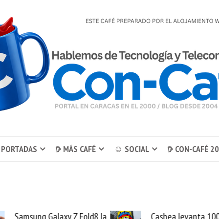
 PORTADAS
𖠚 MÁS CAFÉ
☺ SOCIAL
𖠚 CON-CAFÉ 2
 la
Cashea levanta 100
El bu