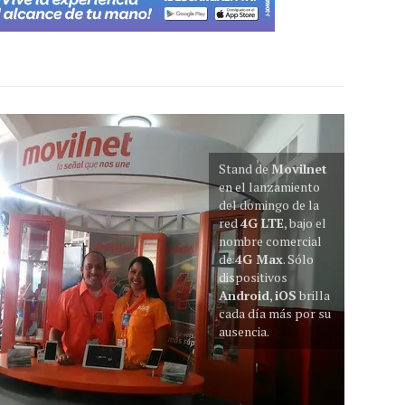
Stand de
Movilnet
en el lanzamiento
del domingo de la
red
4G LTE
, bajo el
nombre comercial
de
4G Max
. Sólo
dispositivos
Android
,
iOS
brilla
cada día más por su
ausencia.