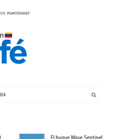
004
que Wave Sentinel
Uber se lleva PedidosYa y