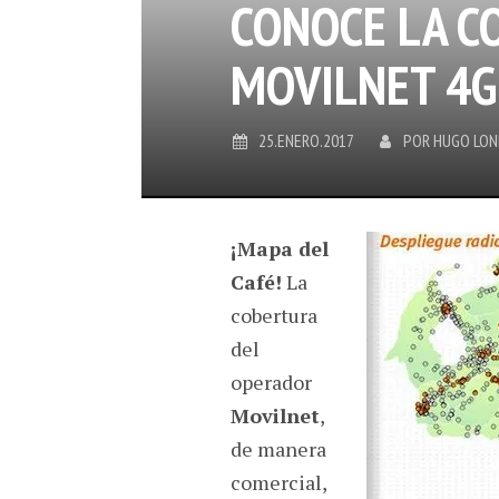
CONOCE LA C
MOVILNET 4
25.ENERO.2017
POR
HUGO LO
¡Mapa del
Café!
La
cobertura
del
operador
Movilnet
,
de manera
comercial,