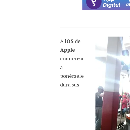
A
iOS
de
Apple
comienza
a
ponérsele
dura sus