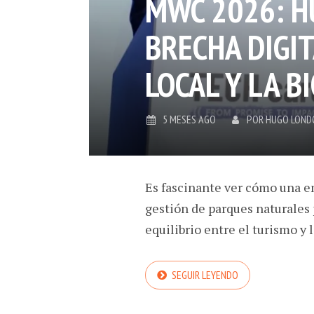
MWC 2026: H
BRECHA DIGIT
LOCAL Y LA B
5 MESES AGO
POR
HUGO LOND
Es fascinante ver cómo una em
gestión de parques naturales
equilibrio entre el turismo y l
SEGUIR LEYENDO