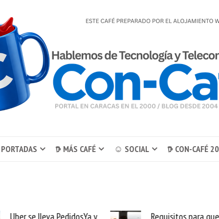
 PORTADAS
𖠚 MÁS CAFÉ
☺ SOCIAL
𖠚 CON-CAFÉ 2
Requisitos para que
Movistar reconecta 