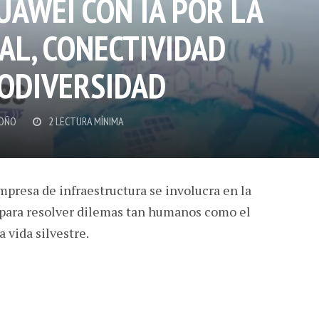
UAWEI CON IA POR LA
AL, CONECTIVIDAD
IODIVERSIDAD
OÑO
2 LECTURA MÍNIMA
presa de infraestructura se involucra en la
 para resolver dilemas tan humanos como el
a vida silvestre.