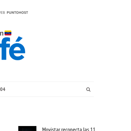
004
las 11
LATAM Airlines lanza internet