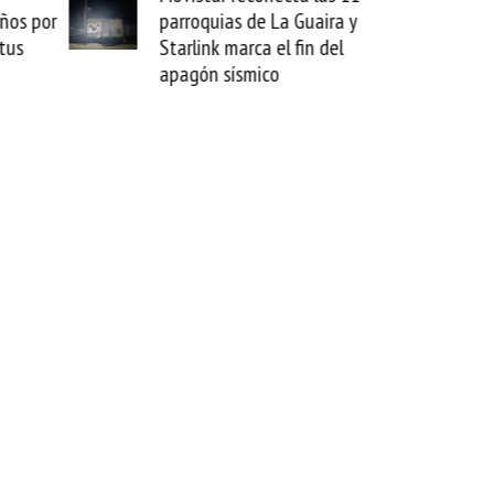
aira y
satelital multiórbita con SES
 del
transforma tus vuelos en
oficinas de alta velocidad