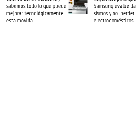
Samsung evalúe daños por
parroquias de La Gu
sismos y no perder tus
Starlink marca el fin
electrodomésticos
apagón sísmico