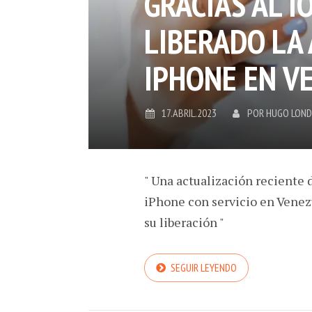
GRACIAS AL I
LIBERADO LA 
IPHONE EN V
17.ABRIL.2023
POR
HUGO LON
" Una actualización reciente d
iPhone con servicio en Venezu
su liberación "
SEGUIR LEYENDO