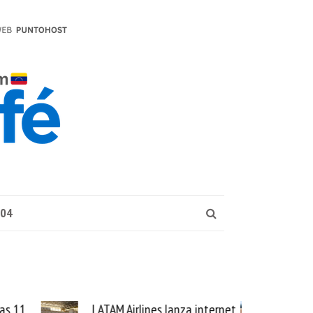
004
internet
Samsung Galaxy Z Fold8 la