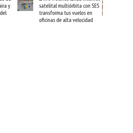
 con SES
novedad plegable y un
s en
formato fácil de enamorse
cidad