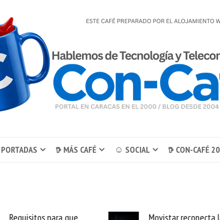
 PORTADAS
𖠚 MÁS CAFÉ
☺ SOCIAL
𖠚 CON-CAFÉ 2
Movistar reconecta las 11
LATAM Airlines lanza 