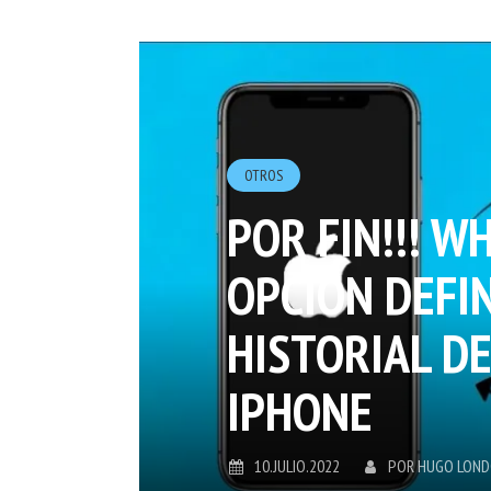
OTROS
POR FIN!!! W
OPCIÓN DEFIN
HISTORIAL DE
IPHONE
10.JULIO.2022
POR
HUGO LON