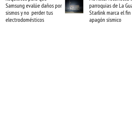
parroquias de La Guaira y
satelital multiórbita
Starlink marca el fin del
transforma tus vuelo
apagón sísmico
oficinas de alta velo