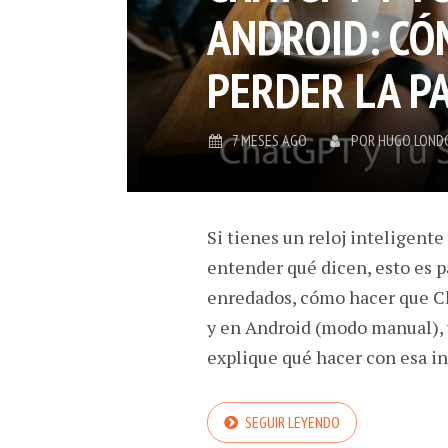
ANDROID: CÓ
PERDER LA P
7 MESES AGO
POR
HUGO LOND
Si tienes un reloj inteligent
entender qué dicen, esto es pa
enredados, cómo hacer que Ch
y en Android (modo manual), 
explique qué hacer con esa i
SEGUIR LEYENDO