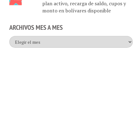
monto en bolívares disponible
ARCHIVOS MES A MES
Archivos
mes
a
mes