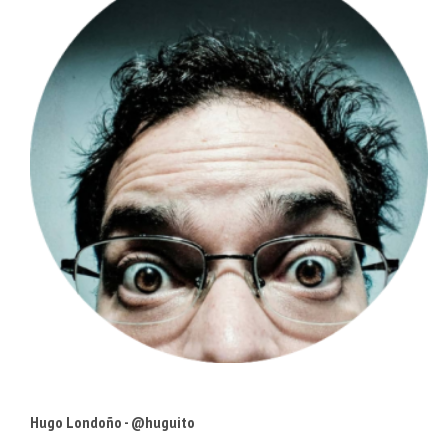
Hugo Londoño - @huguito
Comer y vivir en Caracas
• Comparto tecnología @concafe •