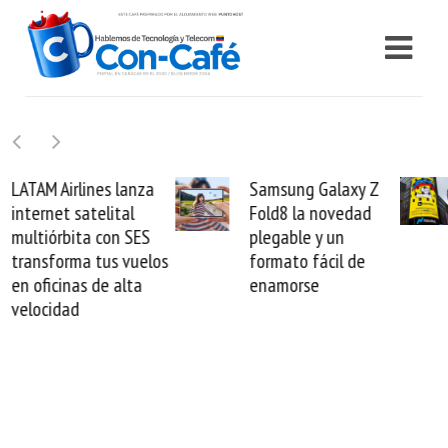
Samsung Galaxy Z
Cashea levanta 100
Fold8 la novedad
millones de dólares y
plegable y un
valida el crédito del
formato fácil de
venezolano ante el
enamorse
mundo