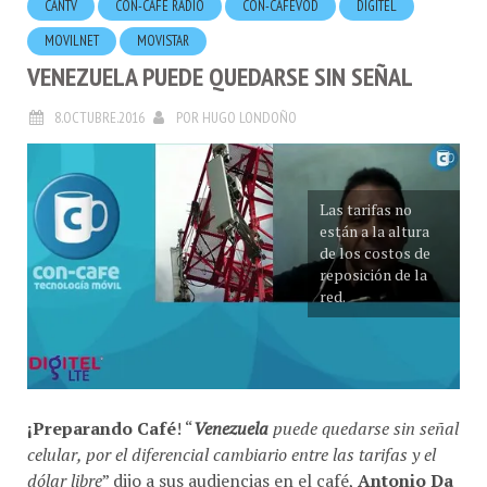
MOVILNET
MOVISTAR
VENEZUELA PUEDE QUEDARSE SIN SEÑAL
8.OCTUBRE.2016
POR
HUGO LONDOÑO
Las tarifas no
están a la altura
de los costos de
reposición de la
red.
¡Preparando Café
! “
Venezuela
puede quedarse sin señal
celular, por el diferencial cambiario entre las tarifas y el
dólar libre
” dijo a sus audiencias en el café,
Antonio Da
Silva
.