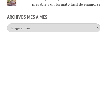
ARCHIVOS MES A MES
Archivos
mes
a
mes