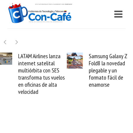
Samsung Galaxy Z
Cashea levanta 100
Fold8 la novedad
millones de dólares y
plegable y un
valida el crédito del
formato fácil de
venezolano ante el
enamorse
mundo