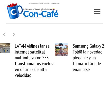
Samsung Galaxy Z
Cashea levanta 100
Fold8 la novedad
millones de dólares y
plegable y un
valida el crédito del
formato fácil de
venezolano ante el
enamorse
mundo