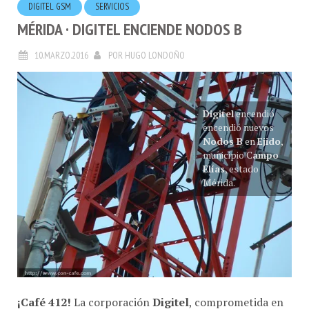
MÉRIDA · DIGITEL ENCIENDE NODOS B
10.MARZO.2016
POR
HUGO LONDOÑO
Digitel
encendió
encendió nuevos
Nodos B
en
Ejido
,
municipio C
ampo
Elías
, estado
Mérida.
¡Café 412!
La corporación
Digitel
, comprometida en
llevar la mejor tecnología a sus clientes, continúa