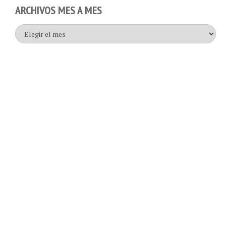
ARCHIVOS MES A MES
Archivos
mes
a
mes