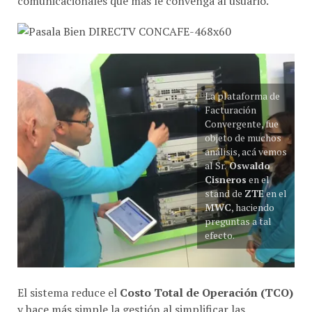
La plataforma de
Facturación
Convergente, fue
objeto de muchos
análisis, acá vemos
al Sr.
Oswaldo
Cisneros
en el
stand de
ZTE
en el
MWC
, haciendo
preguntas a tal
efecto.
El sistema reduce el
Costo Total de Operación (TCO)
y hace más simple la gestión al simplificar las