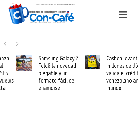
Samsung Galaxy Z
Cashea levanta 100
Fold8 la novedad
millones de dólares y
plegable y un
valida el crédito del
formato fácil de
venezolano ante el
enamorse
mundo