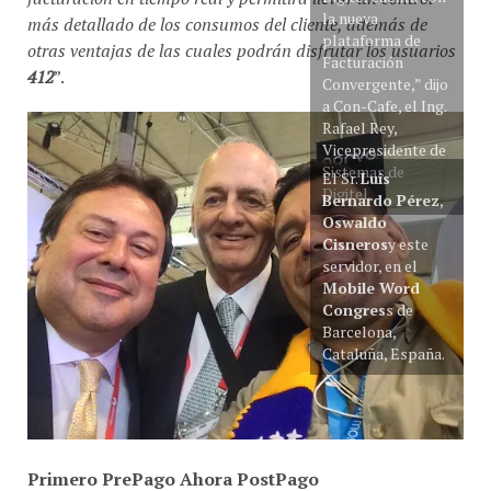
la nueva
más detallado de los consumos del cliente, además de
plataforma de
otras ventajas de las cuales podrán disfrutar los usuarios
Facturación
412
”.
Convergente,” dijo
a Con-Cafe, el Ing.
Rafael Rey,
Vicepresidente de
Sistemas de
El Sr.
Luis
Digitel.
Bernardo Pérez
,
Oswaldo
Cisneros
y este
servidor, en el
Mobile Word
Congres
s de
Barcelona,
Cataluña, España.
Primero PrePago Ahora PostPago