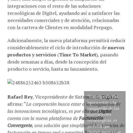
integraciones con el resto de las soluciones
tecnológicas de Digitel, ayudando así a satisfacer las
necesidades comerciales y de atención, relacionadas
con la cartera de Clientes en modalidad Prepago.
Adicionalmente, la nueva plataforma permitirá reducir
considerablemente el ciclo de introducción de
nuevos
productos y servicios
(
Time To Market
), pasando
desde semanas a días, desde la concepción del
producto o servicio, hasta su lanzamiento.
Rafael Rey
, Vicepresidente de Sistemas de
“La corporación
Digitel
,
busca estar a la
afirma: “
La corporación busca estar a la vanguardia de
vanguardia de las
las innovaciones tecnológicas, es por ello que
Digitel
innovaciones
cuenta con la nueva plataforma de
Facturación
tecnológicas, es
Convergente
, una solución que simplificará los servicios de
por ello que
facturación en tiempo real y permitirá llevar un control
Digitel cuenta con