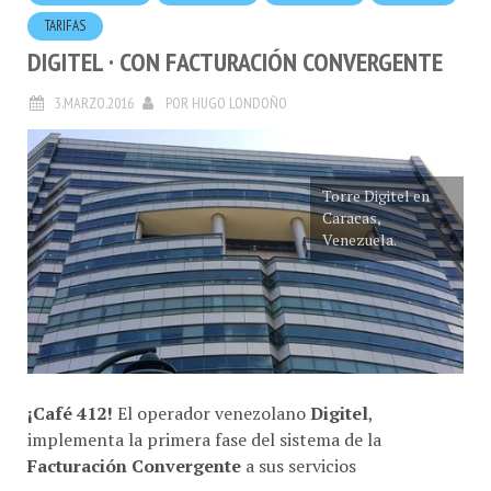
TARIFAS
DIGITEL · CON FACTURACIÓN CONVERGENTE
3.MARZO.2016
POR
HUGO LONDOÑO
Torre Digitel en
Caracas,
Venezuela.
¡Café 412!
El operador venezolano
Digitel
,
implementa la primera fase del sistema de la
Facturación Convergente
a sus servicios