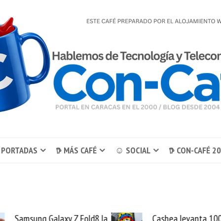
 PORTADAS
𖠚 MÁS CAFÉ
☺ SOCIAL
𖠚 CON-CAFÉ 2
Z Fold8 la
Cashea levanta 100