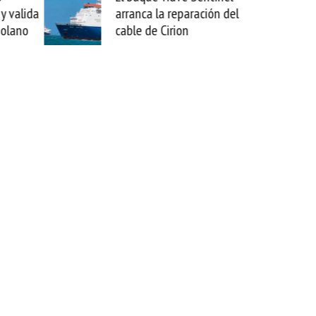
arranca la reparación del
sabemos todo lo que p
cable de Cirion
mejorar tecnológicame
esta movida