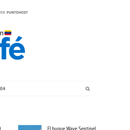
004
El buque Wave Sentinel
Uber se lleva PedidosYa