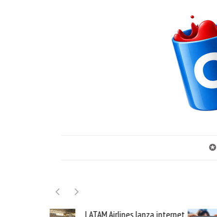
✪
LATAM Airlines lanza internet
Samsung Galaxy 