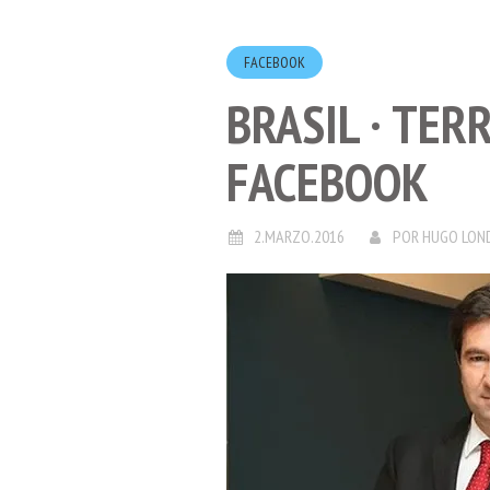
FACEBOOK
BRASIL · TER
FACEBOOK
2.MARZO.2016
POR
HUGO LON