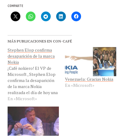
COMPARTE
MÁS PUBLICACIONES EN CON-CAFÉ
Stephen Elop confirma
desaparición de la marca
Nokia
¡Café nokiero! El VP de
Microsoft , Stephen Elop
Venezuela: Gracias Nokia
confirma la desaparición
En «Microsoft»
de la marca Nokia
realizada el día de hoy una
entrevista masiva por
En «Microsoft»
Internet. Durante la sesión
de preguntas realizada en
el sitio de Nokia, alguien
cuestionó a Elop sobre el
cambio de nombre de la
compañía recién…