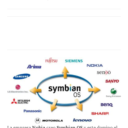
La empresa
Nokia
creo
Symbian OS
y este domino el