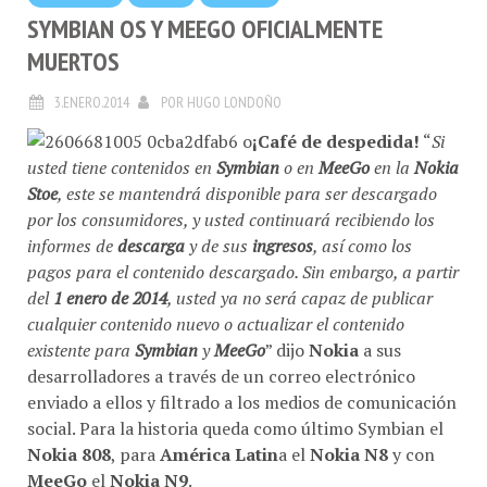
SYMBIAN OS Y MEEGO OFICIALMENTE
MUERTOS
3.ENERO.2014
POR
HUGO LONDOÑO
¡Café de despedida!
“
Si
usted tiene contenidos en
Symbian
o en
MeeGo
en la
Nokia
Stoe
, este se mantendrá disponible para ser descargado
por los consumidores, y usted continuará recibiendo los
informes de
descarga
y de sus
ingresos
, así como los
pagos para el contenido descargado. Sin embargo, a partir
del
1 enero de 2014
, usted ya no será capaz de publicar
cualquier contenido nuevo o actualizar el contenido
existente para
Symbian
y
MeeGo
” dijo
Nokia
a sus
desarrolladores a través de un correo electrónico
enviado a ellos y filtrado a los medios de comunicación
social. Para la historia queda como último Symbian el
Nokia 808
, para
América Latin
a el
Nokia N8
y con
MeeGo
el
Nokia N9
.