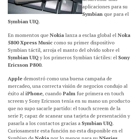
aplicaciones para su
Symbian
que para el
Symbian UIQ
.
En momentos que
Nokia
lanza a esclaa global el
Noka
5800 Xpress Music
como su primer dispositivo
Symbian táctil, arroja el manto del olvido sobre el
Symbian UIQ
y los primeros Symbian táctiles: el
Sony
Ericsson P800
.
Apple
demostró como una buena campaña de
mercadeo, una correcta visión de negocios condujo al
éxito al
iPhone
, cuando
Palm
fue primera en touch
screem y Sony Ericsson tení­a en su mano un producto
que no supo sacarle partido: el touch screem de la
serie P, capaz de scanear una tarjeta de presentación y
pasarla a los contactos gracias a
Symbian UIQ
.
Curiosamente esta función no esta disponible en el
Symbian de
Nokia
por lo menos para su
NSeries
.