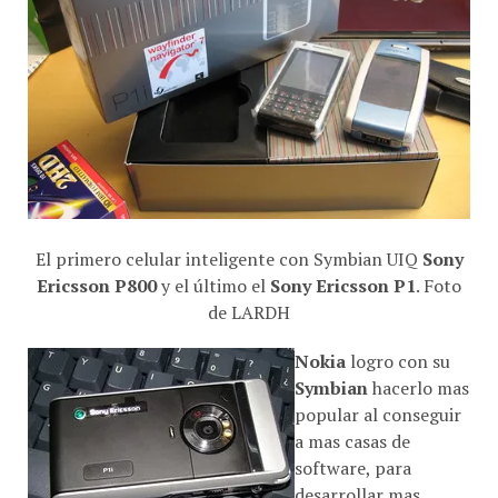
El primero celular inteligente con Symbian UIQ
Sony
Ericsson P800
y el último el
Sony Ericsson P1
. Foto
de LARDH
Nokia
logro con su
Symbian
hacerlo mas
popular al conseguir
a mas casas de
software, para
desarrollar mas