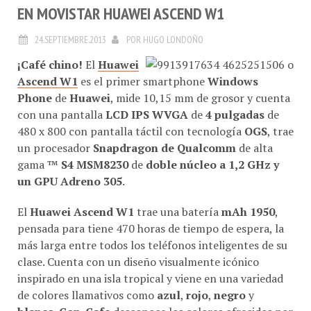
EN MOVISTAR HUAWEI ASCEND W1
24.SEPTIEMBRE.2013
POR
HUGO LONDOÑO
¡Café chino!
El
Huawei
Ascend W1
es el primer smartphone
Windows
Phone
de
Huawei
, mide 10,15 mm de grosor y cuenta
con una pantalla
LCD IPS WVGA
de
4 pulgadas
de
480 x 800 con pantalla táctil con tecnología
OGS
, trae
un procesador
Snapdragon de Qualcomm
de alta
gama ™
S4 MSM8230
de
doble núcleo a 1,2 GHz y
un GPU Adreno 305
.
El
Huawei Ascend W1
trae una batería
mAh 1950
,
pensada para tiene 470 horas de tiempo de espera, la
más larga entre todos los teléfonos inteligentes de su
clase. Cuenta con un diseño visualmente icónico
inspirado en una isla tropical y viene en una variedad
de colores llamativos como
azul
,
rojo
,
negro
y
blanco
.
Con-Cafe
desconoce los colores ofrecidos por