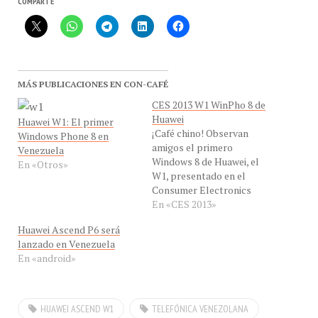
COMPARTE
MÁS PUBLICACIONES EN CON-CAFÉ
CES 2013 W1 WinPho 8 de
Huawei
Huawei W1: El primer
¡Café chino! Observan
Windows Phone 8 en
amigos el primero
Venezuela
Windows 8 de Huawei, el
En «Otros»
W1, presentado en el
Consumer Electronics
Show 2013. ¡Fascinante!.
En «CES 2013»
Huawei asume todos los
Huawei Ascend P6 será
retos posible. Primero
lanzado en Venezuela
sucede en el CES, luego lo
En «android»
veras en el resto del
mundo y te enteras
primero por Con-Cafe.
Esta es la nota de…
HUAWEI ASCEND W1
TELEFÓNICA VENEZOLANA