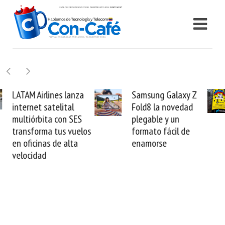
Samsung Galaxy Z
Cashea levanta 100
Fold8 la novedad
millones de dólares y
plegable y un
valida el crédito del
formato fácil de
venezolano ante el
enamorse
mundo