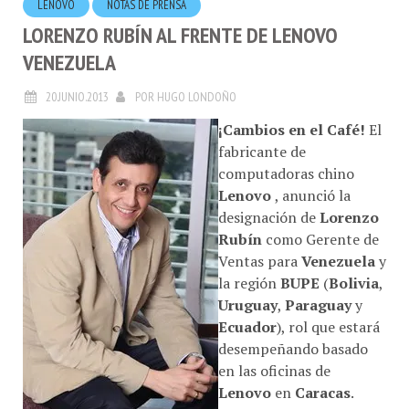
LORENZO RUBÍN AL FRENTE DE LENOVO
VENEZUELA
20.JUNIO.2013
POR
HUGO LONDOÑO
¡Cambios en el Café!
El
fabricante de
computadoras chino
Lenovo
, anunció la
designación de
Lorenzo
Rubín
como Gerente de
Ventas para
Venezuela
y
la región
BUPE
(
Bolivia
,
Uruguay
,
Paraguay
y
Ecuador
), rol que estará
desempeñando basado
en las oficinas de
Lenovo
en
Caracas
.