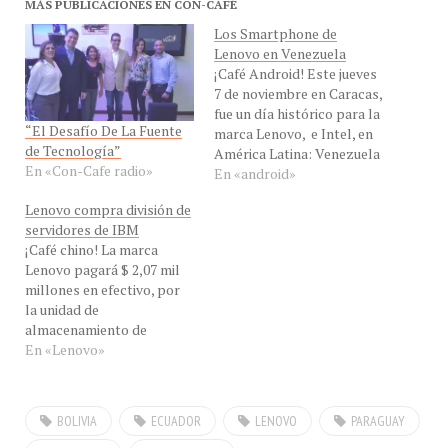
Los Smartphone de
Lenovo en Venezuela
¡Café Android! Este jueves
7 de noviembre en Caracas,
fue un día histórico para la
“El Desafío De La Fuente
marca Lenovo, e Intel, en
de Tecnología”
América Latina: Venezuela
En «Con-Cafe radio»
es el primer país de
En «android»
América Latina en lanzar
Lenovo compra división de
su línea de Smartphone.
servidores de IBM
que incluye el famoso
¡Café chino! La marca
concepto del Smartphone
Lenovo pagará $ 2,07 mil
de Intel. El buque insignia
millones en efectivo, por
es el…
la unidad de
almacenamiento de
servidores de bajo costo
En «Lenovo»
de IBM, que ha acumulado
perdidas por $ 26.4
millones durante el 2013.
BOLIVIA
ECUADOR
LENOVO
PARAGUAY
Lenovo Group Ltd ha
acordado la compra de la
URUGUAY.
VENEZUELA