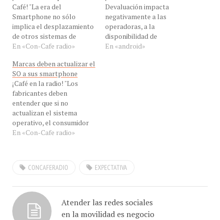
Café! "La era del
Devaluación impacta
Smartphone no sólo
negativamente a las
implica el desplazamiento
operadoras, a la
de otros sistemas de
disponibilidad de
computo, están cambiando
En «Con-Cafe radio»
smartphone y retrasa la
En «android»
dramáticamente la forma
salida del Smartphone
Marcas deben actualizar el
de socializar, de comprar y
Síragon, planificada
SO a sus smartphone
hasta en vacaciones
originalmente para el mes
¡Café en la radio! "Los
representan un poderoso
de febrero" dijo hoy a las 9
fabricantes deben
guía a la hora de
HLV, EN VIVO, en Con-
entender que si no
seleccionar el hotel o
Cafe el Ing. Jesús Marquez,
actualizan el sistema
localizar los sitios de
para analizar el impacto
operativo, el consumidor
interés"…
de la…
mas nunca le comprará un
En «Con-Cafe radio»
smartphone" dijo hoy EN
VIVO, en eXclusiva para
Con-Cafe, nuestro invitado
CONCAFERADIO
EXPECTATIVA
el Ing. Jesús Marquez,
Analista de Con-Cafe
desde Maracay, Venezuela
para hablarnos del
Atender las redes sociales
impacto del…
en la movilidad es negocio