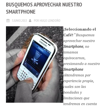
BUSQUEMOS APROVECHAR NUESTRO
SMARTPHONE
3.JUNIO.2013
POR
HUGO LONDOÑO
¡Seleccionando el
Café!
“
Busquemos
aprovechar nuestro
Smartphone
, no
temamos
equivocarnos,
presionando a nuestro
Smartphone
obtendremos por
experiencia propia,
cuales son las
bondades y
limitaciones que
tendremos en cuenta