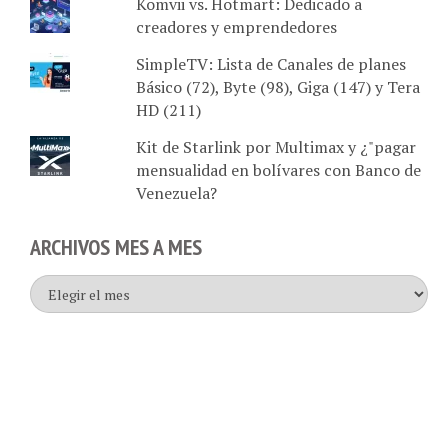
Komvii vs. Hotmart: Dedicado a
creadores y emprendedores
SimpleTV: Lista de Canales de planes
Básico (72), Byte (98), Giga (147) y Tera
HD (211)
Kit de Starlink por Multimax y ¿"pagar
mensualidad en bolívares con Banco de
Venezuela?
ARCHIVOS MES A MES
Archivos
mes
a
mes