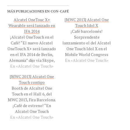
MÁS PUBLICACIONES EN CON-CAFÉ
Alcatel OneTouc X+
[MWC 2013] Alcatel One
Wearable será lanzado en
Touch Idol X
IFA 2014
¡Café barcelonés!
¡Alcatel OneTouch en el
Sorprendente
Café! “El nuevo Alcatel
lanzamiento el del Alcatel
OneTouch X+ será lanzado
One Touch Idol X en el
en el IFA 2014 de Berlin,
Mobile World Congress
Alemania” dijo vía Skype,
En «Alcatel One Touch»
2013 y le ha robado el
En «Alcatel One Touch»
el Lic. Jorge Vigon,
show a Samsung, que sólo
Director Gerente de
presento su tableta
[MWC 2013] Alcatel One
Mercadeo de Alcatel One
Samsung Galaxy de 8".
Touch contigo
Touch, desde Caracas,
haga clic en la imagen de la
Booth de Alcaltel One
Venezuela, para hablarnos
izquierda para verla en
Touch en el Hall 6, del
de la nueva versión mini
tamaño mas grande.
MWC 2013, Fira Barcelona.
del llamativo Idol y de
Alcatel One…
¡Café de estreno! “En
los…
Alcatel One Touch
En «Alcatel One Touch»
creamos el dispositivo
móvil que va contigo” dijo
en exclusiva a Con-Cafe el