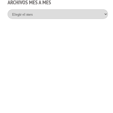
ARCHIVOS MES A MES
Archivos
mes
a
mes