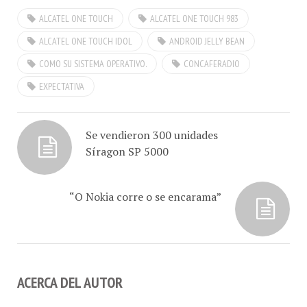
Sr. Luis Viced Labrador
ALCATEL ONE TOUCH
ALCATEL ONE TOUCH 983
Account Manager de
Alcatel One Touch. Con
ALCATEL ONE TOUCH IDOL
ANDROID JELLY BEAN
Android OS están las
COMO SU SISTEMA OPERATIVO.
CONCAFERADIO
líneas…
EXPECTATIVA
Se vendieron 300 unidades
Síragon SP 5000
“O Nokia corre o se encarama”
ACERCA DEL AUTOR