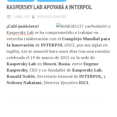
KASPERSKY LAB APOYARÁ A INTERPOL
1.ABRIL.2013
POR
HUGO LONDOÑO
¡Café justiciero!
Kaspersky Lab
se ha comprometido a trabajar en
estrecha colaboración con el
Complejo Mundial para
la Innovación
de
INTERPOL
(IGCI, por sus siglas en
inglés). Así se anunció hace unos días tras una reunión
celebrada el 19 de marzo de 2013 en la sede de
Kaspersky Lab
en
Moscú
,
Rusia
, entre
Eugene
Kaspersky
, CEO y co-fundador de
Kaspersky Lab
,
Ronald Noble
, Secretario General de
INTERPOL
, y
Noboru Nakatani
, Director Ejecutivo
IGCI
.