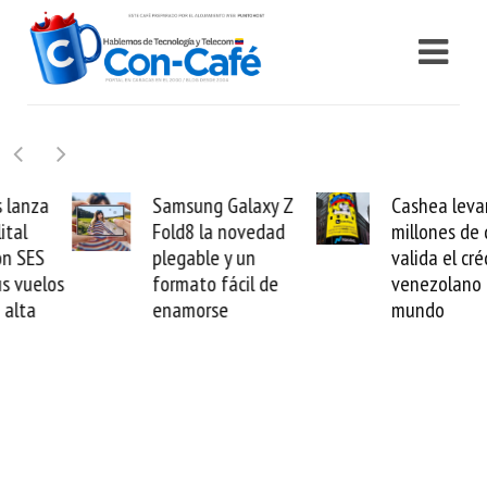
Samsung Galaxy Z
Cashea levanta 100
Fold8 la novedad
millones de dólares y
plegable y un
valida el crédito del
formato fácil de
venezolano ante el
enamorse
mundo