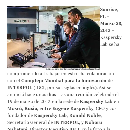
Sunrise,
FL –
Marzo 28,
2013
–
Kaspersky
Lab
se ha
comprometido a trabajar en estrecha colaboración
con el
Complejo Mundial para la Innovación
de
INTERPOL
(IGCI, por sus siglas en inglés). Así se
anunció hace unos días tras una reunión celebrada el
19 de marzo de 2013 en la sede de
Kaspersky Lab
en
Moscú
,
Rusia
, entre
Eugene Kaspersky
, CEO y co-
fundador de
Kaspersky Lab
,
Ronald Noble
,
Secretario General de
INTERPOL
, y
Noboru
Nakatani
, Director Ejecutivo
IGCI
. En la foto a la