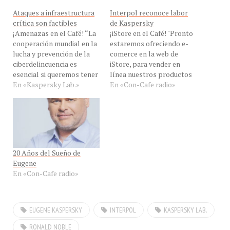
Ataques a infraestructura
Interpol reconoce labor
crítica son factibles
de Kaspersky
¡Amenazas en el Café! “La
¡iStore en el Café! "Pronto
cooperación mundial en la
estaremos ofreciendo e-
lucha y prevención de la
comerce en la web de
ciberdelincuencia es
iStore, para vender en
esencial si queremos tener
línea nuestros productos
un mundo seguro en el
En «Kaspersky Lab.»
en República Dominicana y
En «Con-Cafe radio»
futuro. Las amenazas
Veezuela" dijo hoy EN
cibernéticas están
VIVO, en eXclusiva para
creciendo en número y
Con-Cafe, nuestro invitado
sofisticación, por lo que es
el Sr. Dmitry Bestuzhev ,
de vital importancia para
Head of Global Research
el mundo entero estar
and Analysis Team, Latin
20 Años del Sueño de
preparados para
America de Kaspersky…
Eugene
ataques…
En «Con-Cafe radio»
EUGENE KASPERSKY
INTERPOL
KASPERSKY LAB.
RONALD NOBLE