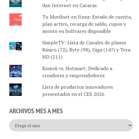
dan Internet en Caracas
Tu Movilnet en línea: Estado de cuenta,
plan activo, recarga de saldo, cupos y
monto en bolívares disponible
SimpleTV: Lista de Canales de planes
Básico (72), Byte (98), Giga (147) y Tera
HD (211)
Komvii vs. Hotmart: Dedicado a
creadores y emprendedores
Lista de productos innovadores
presentados en el CES 2026
ARCHIVOS MES A MES
Archivos
mes
a