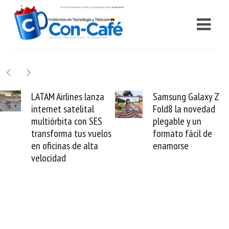
Samsung Galaxy Z
Cashea levanta 100
Fold8 la novedad
millones de dólares y
plegable y un
valida el crédito del
formato fácil de
venezolano ante el
enamorse
mundo