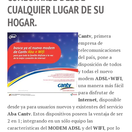
CUALQUIER LUGAR DE SU
HOGAR.
Cantv
, primera
empresa de
telecomunicaciones
del país, pone a
disposición de todos
y todas el nuevo
modem
ADSL+WIFI
,
una manera más fácil
para disfrutar de
Internet
, disponible
desde ya para usuarios nuevos y existentes del servicio
Aba Cantv
. Estos dispositivos poseen la ventaja de ser
2 en 1; integrando en un sólo equipo las
características del
MODEM ADSL
y del
WIFI
, por lo
que diversifican la señal de Internet recibida y