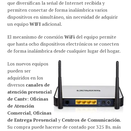
permiten conectar de forma inalámbrica varios
dispositivos en simultáneo, sin necesidad de adquirir
un equipo
WIFI
adicional.
El mecanismo de conexión
WiFi
del equipo permite
que hasta ocho dispositivos electrónicos se conecten
de forma inalámbrica desde cualquier lugar del hogar.
Los nuevos equipos
pueden ser
adquiridos en los
diversos
canales de
atención presencial
de Cantv
:
Oficinas
de Atención
Comercial
,
Oficinas
de Entrega Presencial
y
Centros de Comunicación
.
Su compra puede hacerse de contado por 325 Bs. más
IVA o financiada en 12 meses, por un valor de 350 Bs.