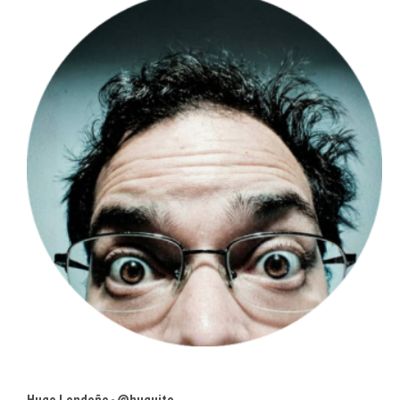
Hugo Londoño - @huguito