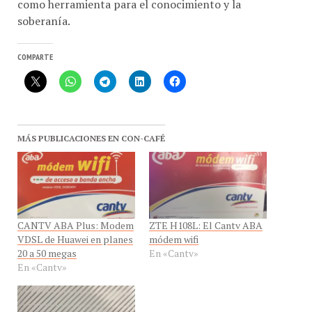
soberanía.
COMPARTE
MÁS PUBLICACIONES EN CON-CAFÉ
CANTV ABA Plus: Modem
ZTE H108L: El Cantv ABA
VDSL de Huawei en planes
módem wifi
20 a 50 megas
En «Cantv»
En «Cantv»