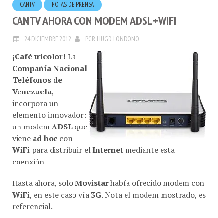
CANTV AHORA CON MODEM ADSL+WIFI
24.DICIEMBRE.2012
POR
HUGO LONDOÑO
¡Café tricolor!
La
Compañía Nacional
Teléfonos de
Venezuela
,
incorpora un
elemento innovador:
un modem
ADSL
que
viene
ad hoc
con
WiFi
para distribuir el
Internet
mediante esta
coenxión
Hasta ahora, solo
Movistar
había ofrecido modem con
WiFi
, en este caso vía
3G
. Nota el modem mostrado, es
referencial.
Solo una advertencia: asegurese de conocer como