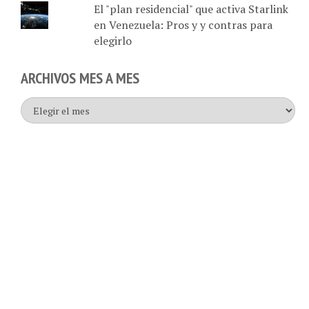
en Venezuela: Pros y y contras para
elegirlo
ARCHIVOS MES A MES
Archivos
mes
a
mes