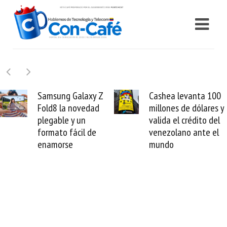
y Z
Cashea levanta 100
El buque Wav
ad
millones de dólares y
Sentinel arran
valida el crédito del
reparación del
e
venezolano ante el
cable de Cirio
mundo