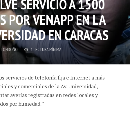
VE SERVICIO A 1500
S POR VENAPP EN LA
VERSIDAD EN CARACAS
 LONDOÑO
1 LECTURA MÍNIMA
os servicios de telefonía fija e Internet a más
iales y comerciales de la Av. Universidad,
ntar averías registradas en redes locales y
dos por humedad. "