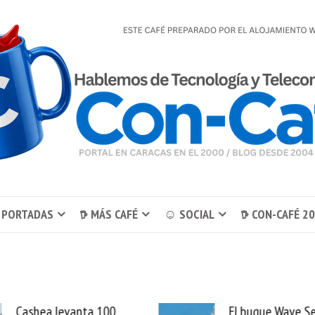
 PORTADAS
𖠚 MÁS CAFÉ
☺ SOCIAL
𖠚 CON-CAFÉ 2
El buque Wave Sentinel
Uber se lleva Pedid