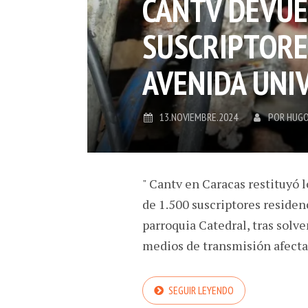
CANTV DEVUEL
SUSCRIPTORE
AVENIDA UNI
13.NOVIEMBRE.2024
POR
HUGO
" Cantv en Caracas restituyó l
de 1.500 suscriptores residenc
parroquia Catedral, tras solve
medios de transmisión afecta
SEGUIR LEYENDO