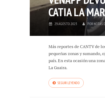
CATIA LA MA
29.AGOSTO.2023
POR
NOTAS 
Más reportes de CANTV de los
pequeñas zonas y sumando, oj
país. En esta ocasión una zon
La Guaira.
SEGUIR LEYENDO