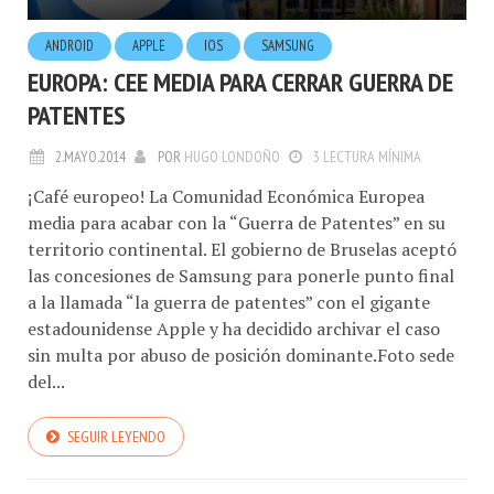
ANDROID
APPLE
IOS
SAMSUNG
EUROPA: CEE MEDIA PARA CERRAR GUERRA DE
PATENTES
2.MAYO.2014
POR
HUGO LONDOÑO
3 LECTURA MÍNIMA
¡Café europeo! La Comunidad Económica Europea
media para acabar con la “Guerra de Patentes” en su
territorio continental. El gobierno de Bruselas aceptó
las concesiones de Samsung para ponerle punto final
a la llamada “la guerra de patentes” con el gigante
estadounidense Apple y ha decidido archivar el caso
sin multa por abuso de posición dominante.Foto sede
del...
SEGUIR LEYENDO