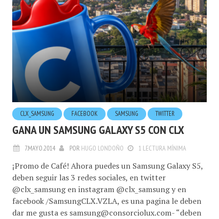
CLX_SAMSUNG
FACEBOOK
SAMSUNG
TWITTER
GANA UN SAMSUNG GALAXY S5 CON CLX
7.MAYO.2014
POR
HUGO LONDOÑO
1 LECTURA MÍNIMA
¡Promo de Café! Ahora puedes un Samsung Galaxy S5,
deben seguir las 3 redes sociales, en twitter
@clx_samsung en instagram @clx_samsung y en
facebook /SamsungCLX.VZLA, es una pagina le deben
dar me gusta es
samsung@consorciolux.com-
“deben