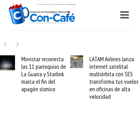
LATAM Airlines lanza
Samsung Galaxy Z
internet satelital
Fold8 la novedad
multiórbita con SES
plegable y un
transforma tus vuelos
formato fácil de
en oficinas de alta
enamorse
velocidad