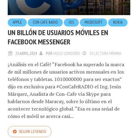
APPLE
CON-CAFE RADIO
IOS
MICROSOFT
NOKIA
UN BILLÓN DE USUARIOS MÓVILES EN
FACEBOOK MESSENGER
25.ABRIL.2014
POR
HUGO LONDOÑO
10 LECTURA MÍNIMA
¡Análisis en el Café! “Facebook ha superado la marca
de mil millones de usuarios activos mensuales en los
teléfonos y tabletas. 1010000000 para ser exactos”
dijo en exclusiva para #ConCafeRADIO el Ing. Jesús
Márquez, Analista de Con-Cafe vía Skype para
hablarnos desde Maracay, sobre lo último en el
acontecer tecnológico global. “Esa es una señal de
cómo el móvil se acerca casi...
SEGUIR LEYENDO