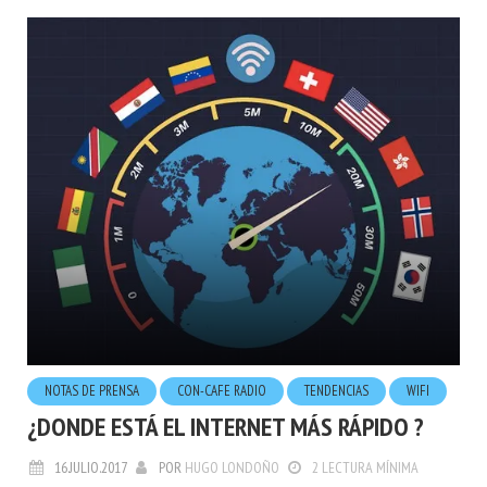
NOTAS DE PRENSA
CON-CAFE RADIO
TENDENCIAS
WIFI
¿DONDE ESTÁ EL INTERNET MÁS RÁPIDO ?
16.JULIO.2017
POR
HUGO LONDOÑO
2 LECTURA MÍNIMA