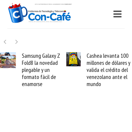
xy Z
Cashea levanta 100
El buque Wa
dad
millones de dólares y
Sentinel arr
valida el crédito del
reparación d
 de
venezolano ante el
cable de Cir
mundo