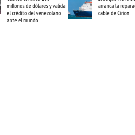
arranca la reparación del
sabemos todo lo q
cable de Cirion
mejorar tecnológic
esta movida