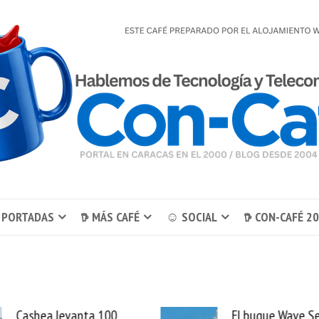
 PORTADAS
𖠚 MÁS CAFÉ
☺ SOCIAL
𖠚 CON-CAFÉ 2
El buque Wave Sentinel
Uber se lleva Pedid