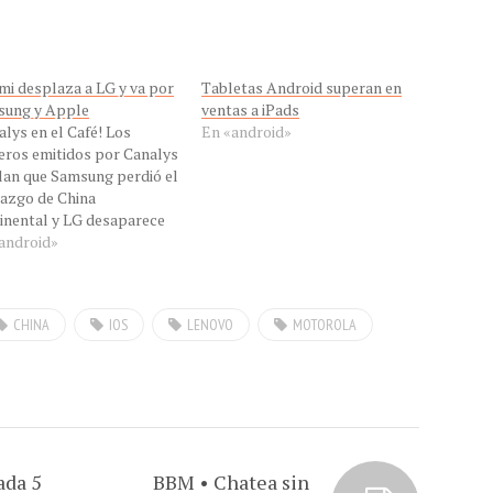
mi desplaza a LG y va por
Tabletas Android superan en
sung y Apple
ventas a iPads
alys en el Café! Los
En «android»
ros emitidos por Canalys
lan que Samsung perdió el
razgo de China
inental y LG desaparece
cuadro de honor de los
android»
ro Mayores Fabricantes
martphone del Mundo.
 tendencia se había
CHINA
IOS
LENOVO
MOTOROLA
ctado de manera
usiva en Con-Cafe: Ver:
mi cuadruplica envíos de
éfonos…
ada 5
BBM • Chatea sin