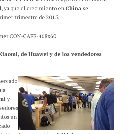
l, ya que el crecimiento en
China
se
primer trimestre de 2015.
Xiaomi, de Huawei y de los vendedores
mercado
aja
omi
y
veedores
ntos en
cado