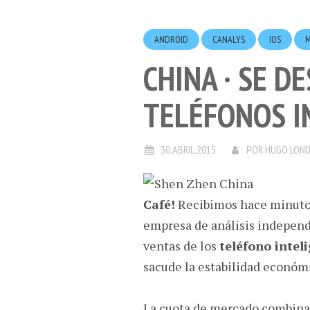
ANDROID
CANALYS
IOS
CHINA · SE D
TELÉFONOS I
30.ABRIL.2015
POR
HUGO LON
Café!
Recibimos hace minutos 
empresa de análisis indepen
ventas de los
teléfono intel
sacude la estabilidad económi
La cuota de mercado combina