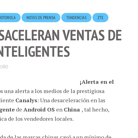
MOTOROLA
NOTAS DE PRENSA
TENDENCIAS
ZTE
ESACELERAN VENTAS DE
NTELIGENTES
DOÑO
¡Alerta en el
una alerta a los medios de la prestigiosa
diente
Canalys
: Una desaceleración en las
igente
de
Android OS
en
China
, tal hecho,
ca de los vendedores locales.
da de las marcas chinas cayó a un mínimo de