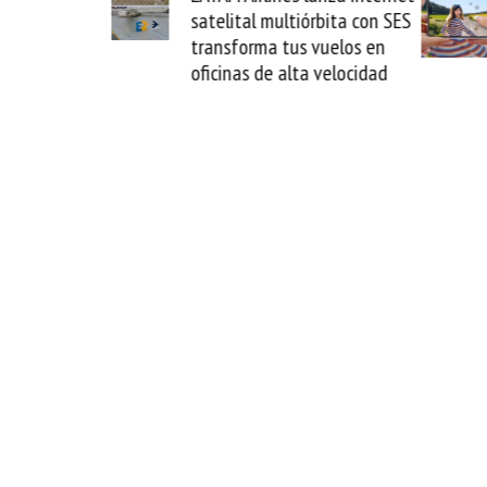
a y
satelital multiórbita con SES
nove
l
transforma tus vuelos en
form
oficinas de alta velocidad