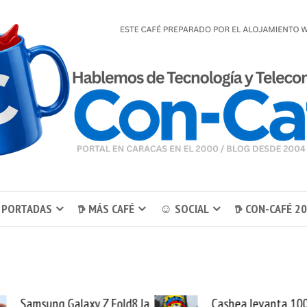
 PORTADAS
𖠚 MÁS CAFÉ
☺ SOCIAL
𖠚 CON-CAFÉ 2
ung Galaxy Z Fold8 la
Cashea levanta 100