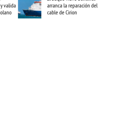
arranca la reparación del
sabemos to
cable de Cirion
mejorar te
esta movid