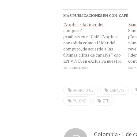
MÁS PUBLICACIONES EN CON-CAFÉ
"Apple es la líder del
Xiao
computo"
Sam
¡Análisis en el Café! "Apple se
¡Can
consolida como el líder del
núme
computo, de acuerdo a las
reve
últimas cifras de canalys"" dijo
lide
EN VIVO, en eXclusiva nuestro
cont
invitado EN VIVO el Ing. Jesús
En «android»
del 
En «
Marquez, Analista de Con-
Cuat
Cafe , desde Maracay,
de S
Venezuela, para analizarnos
Esta
ANDROID OS
CANALYS
las últimas tendencias de
dete
Canalys en eXclusiva de…
excl
YULONG
ZTE
Xiao
tel
Colombia · 1 de c